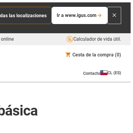
Ir a www.igus.com
das las localizaciones
 online
Calculador de vida útil.
Cesta de la compra
(0)
CL
(
ES
)
Contacto
básica