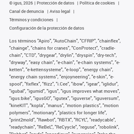
©
igus, 2026
Protección de datos
Política de cookies
Canal de denuncia
Aviso legal
Términos y condiciones
Configuración de la protección de datos
Los términos "Apiro", "AutoChain", "CFRIP", "chainflex",
"chainge", "chains for cranes", "ConProtect", "cradle-
chain", "CTD", "drygear", "drylin", "dryspin", "dry-tech",
"dryway", "easy chain", "e-chain", "e-chain systems", "e-
ketten", "e-kettensysteme", "e-loop", "energy chain",
"energy chain systems", "enjoyneering", "e-skin", "e-
spool", "fixflex", "flizz", "i.Cee", "ibow", "igear", "iglidur",
"igubal", "igumid", "igus", "igus improves what moves",
"igus:bike", "igusGO", "igutex", "iguverse", "iguversum",
"kineKIT", "kopla", "manus", "motion plastics", "motion
polymers", "motionary", "plastics for longer life",
"print2mold", "Rawbot", "RBTX", "RCYL", "readycable",
"readychain", "ReBeL", "ReCyycle", "reguse", "robolink",