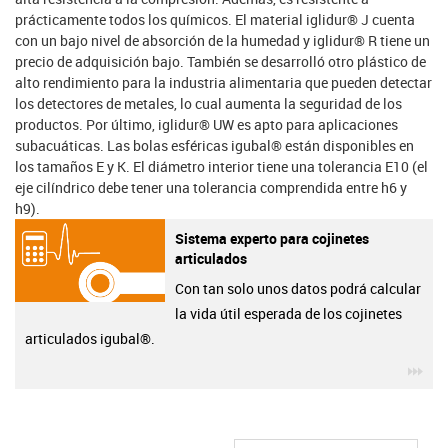
prácticamente todos los químicos. El material iglidur® J cuenta
con un bajo nivel de absorción de la humedad y iglidur® R tiene un
precio de adquisición bajo. También se desarrolló otro plástico de
alto rendimiento para la industria alimentaria que pueden detectar
los detectores de metales, lo cual aumenta la seguridad de los
productos. Por último, iglidur® UW es apto para aplicaciones
subacuáticas. Las bolas esféricas igubal® están disponibles en
los tamaños E y K. El diámetro interior tiene una tolerancia E10 (el
eje cilíndrico debe tener una tolerancia comprendida entre h6 y
h9).
Sistema experto para cojinetes
articulados
Con tan solo unos datos podrá calcular
la vida útil esperada de los cojinetes
articulados igubal®.
igu