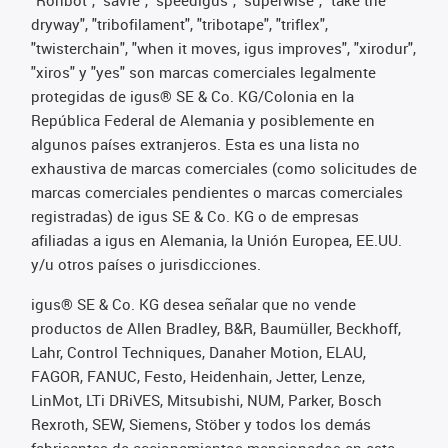
"Rohbot", "savfe", "speedigus", "superwise", "take the
dryway", "tribofilament", "tribotape", "triflex",
"twisterchain", "when it moves, igus improves", "xirodur",
"xiros" y "yes" son marcas comerciales legalmente
protegidas de igus® SE & Co. KG/Colonia en la
República Federal de Alemania y posiblemente en
algunos países extranjeros. Esta es una lista no
exhaustiva de marcas comerciales (como solicitudes de
marcas comerciales pendientes o marcas comerciales
registradas) de igus SE & Co. KG o de empresas
afiliadas a igus en Alemania, la Unión Europea, EE.UU.
y/u otros países o jurisdicciones.
igus® SE & Co. KG desea señalar que no vende
productos de Allen Bradley, B&R, Baumüller, Beckhoff,
Lahr, Control Techniques, Danaher Motion, ELAU,
FAGOR, FANUC, Festo, Heidenhain, Jetter, Lenze,
LinMot, LTi DRiVES, Mitsubishi, NUM, Parker, Bosch
Rexroth, SEW, Siemens, Stöber y todos los demás