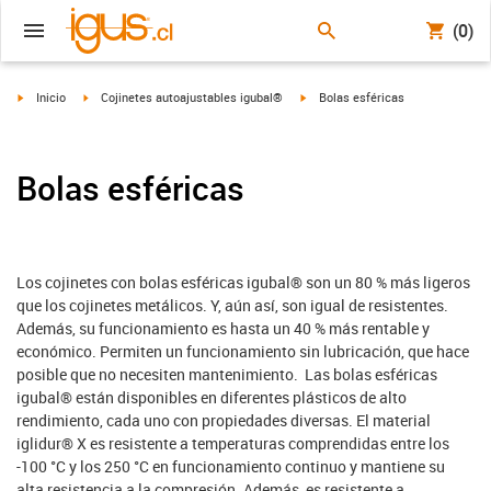
(0)
igus-icon-arrow-right
igus-icon-arrow-right
igus-icon-arrow-right
Inicio
Cojinetes autoajustables igubal®
Bolas esféricas
Bolas esféricas
Los cojinetes con bolas esféricas igubal® son un 80 % más ligeros
que los cojinetes metálicos. Y, aún así, son igual de resistentes.
Además, su funcionamiento es hasta un 40 % más rentable y
económico. Permiten un funcionamiento sin lubricación, que hace
posible que no necesiten mantenimiento. Las bolas esféricas
igubal® están disponibles en diferentes plásticos de alto
rendimiento, cada uno con propiedades diversas. El material
iglidur® X es resistente a temperaturas comprendidas entre los
-100 °C y los 250 °C en funcionamiento continuo y mantiene su
alta resistencia a la compresión. Además, es resistente a