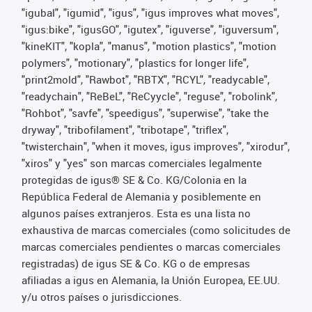
"igubal", "igumid", "igus", "igus improves what moves",
"igus:bike", "igusGO", "igutex", "iguverse", "iguversum",
"kineKIT", "kopla", "manus", "motion plastics", "motion
polymers", "motionary", "plastics for longer life",
"print2mold", "Rawbot", "RBTX", "RCYL", "readycable",
"readychain", "ReBeL", "ReCyycle", "reguse", "robolink",
"Rohbot", "savfe", "speedigus", "superwise", "take the
dryway", "tribofilament", "tribotape", "triflex",
"twisterchain", "when it moves, igus improves", "xirodur",
"xiros" y "yes" son marcas comerciales legalmente
protegidas de igus® SE & Co. KG/Colonia en la
República Federal de Alemania y posiblemente en
algunos países extranjeros. Esta es una lista no
exhaustiva de marcas comerciales (como solicitudes de
marcas comerciales pendientes o marcas comerciales
registradas) de igus SE & Co. KG o de empresas
afiliadas a igus en Alemania, la Unión Europea, EE.UU.
y/u otros países o jurisdicciones.