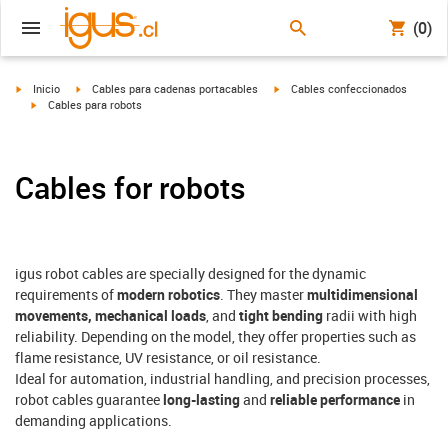
(0)
igus-icon-arrow-right
igus-icon-arrow-right
igus-icon-arrow-right
Inicio
Cables para cadenas portacables
Cables confeccionados
igus-icon-arrow-right
Cables para robots
Cables for robots
igus robot cables are specially designed for the dynamic
requirements of
modern robotics
. They master
multidimensional
movements, mechanical loads
, and
tight bending
radii with high
reliability. Depending on the model, they offer properties such as
flame resistance, UV resistance, or oil resistance.
Ideal for automation, industrial handling, and precision processes,
robot cables guarantee
long-lasting
and
reliable performance
in
demanding applications.