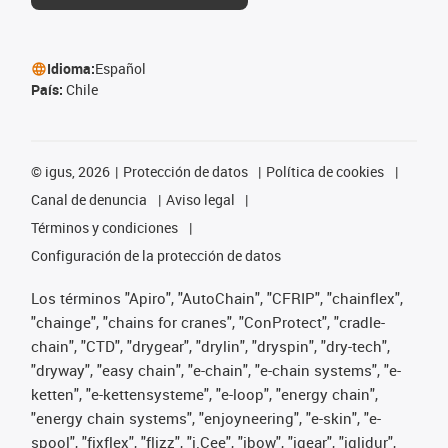
Idioma:
Español
País:
Chile
©
igus, 2026
Protección de datos
Política de cookies
Canal de denuncia
Aviso legal
Términos y condiciones
Configuración de la protección de datos
Los términos "Apiro", "AutoChain", "CFRIP", "chainflex",
"chainge", "chains for cranes", "ConProtect", "cradle-
chain", "CTD", "drygear", "drylin", "dryspin", "dry-tech",
"dryway", "easy chain", "e-chain", "e-chain systems", "e-
ketten", "e-kettensysteme", "e-loop", "energy chain",
"energy chain systems", "enjoyneering", "e-skin", "e-
spool", "fixflex", "flizz", "i.Cee", "ibow", "igear", "iglidur",