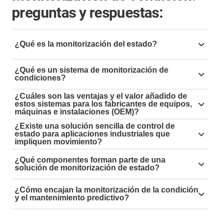
preguntas y respuestas:
¿Qué es la monitorización del estado?
La monitorización del estado se refiere al registro o la
¿Qué es un sistema de monitorización de
supervisión regular o continua del estado de una
condiciones?
máquina (especialmente con componentes rotativos o
Los sistemas de monitorización de condición son
¿Cuáles son las ventajas y el valor añadido de
aplicaciones en movimiento), sistema o proceso.
estos sistemas para los fabricantes de equipos,
cruciales para comprender el comportamiento de las
máquinas e instalaciones (OEM)?
máquinas y son una parte integral de la fiabilidad del
La mayoría de los casos de éxito listan los siguientes
¿Existe una solución sencilla de control de
equipo.
estado para aplicaciones industriales que
beneficios: maximización de la producción, aumento
impliquen movimiento?
de la vida útil y reducción de los costes de
Sí, con el sensor inteligente de monitorización de
mantenimiento.
¿Qué componentes forman parte de una
condición i.Sense EC.W
puede monitorizar y visualizar
solución de monitorización de estado?
continuamente el estado y la vida útil restante
Para la monitorización del estado se requieren varios
estimada de su sistema de suministro de energía por
¿Cómo encajan la monitorización de la condición
sensores o el acceso a fuentes de datos existentes
y el mantenimiento predictivo?
solo unos cientos de euros.
pertenecientes al sistema. Esto permite registrar tanto
Todas las señales de los componentes individuales de
los factores mecánicos y eléctricos como los