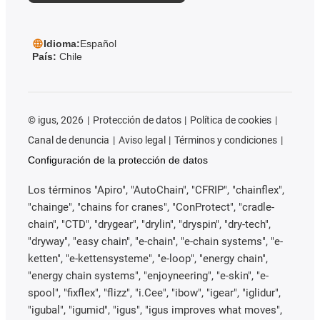
Idioma:
Español
País:
Chile
©
igus, 2026
Protección de datos
Política de cookies
Canal de denuncia
Aviso legal
Términos y condiciones
Configuración de la protección de datos
Los términos "Apiro", "AutoChain", "CFRIP", "chainflex",
"chainge", "chains for cranes", "ConProtect", "cradle-
chain", "CTD", "drygear", "drylin", "dryspin", "dry-tech",
"dryway", "easy chain", "e-chain", "e-chain systems", "e-
ketten", "e-kettensysteme", "e-loop", "energy chain",
"energy chain systems", "enjoyneering", "e-skin", "e-
spool", "fixflex", "flizz", "i.Cee", "ibow", "igear", "iglidur",
"igubal", "igumid", "igus", "igus improves what moves",