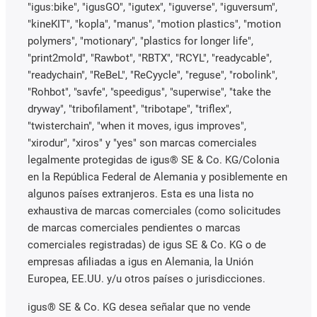
"igus:bike", "igusGO", "igutex", "iguverse", "iguversum",
"kineKIT", "kopla", "manus", "motion plastics", "motion
polymers", "motionary", "plastics for longer life",
"print2mold", "Rawbot", "RBTX", "RCYL", "readycable",
"readychain", "ReBeL", "ReCyycle", "reguse", "robolink",
"Rohbot", "savfe", "speedigus", "superwise", "take the
dryway", "tribofilament", "tribotape", "triflex",
"twisterchain", "when it moves, igus improves",
"xirodur", "xiros" y "yes" son marcas comerciales
legalmente protegidas de igus® SE & Co. KG/Colonia
en la República Federal de Alemania y posiblemente en
algunos países extranjeros. Esta es una lista no
exhaustiva de marcas comerciales (como solicitudes
de marcas comerciales pendientes o marcas
comerciales registradas) de igus SE & Co. KG o de
empresas afiliadas a igus en Alemania, la Unión
Europea, EE.UU. y/u otros países o jurisdicciones.
igus® SE & Co. KG desea señalar que no vende