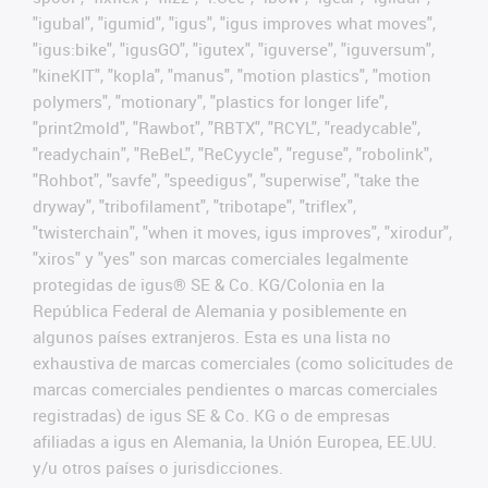
"igubal", "igumid", "igus", "igus improves what moves",
"igus:bike", "igusGO", "igutex", "iguverse", "iguversum",
"kineKIT", "kopla", "manus", "motion plastics", "motion
polymers", "motionary", "plastics for longer life",
"print2mold", "Rawbot", "RBTX", "RCYL", "readycable",
"readychain", "ReBeL", "ReCyycle", "reguse", "robolink",
"Rohbot", "savfe", "speedigus", "superwise", "take the
dryway", "tribofilament", "tribotape", "triflex",
"twisterchain", "when it moves, igus improves", "xirodur",
"xiros" y "yes" son marcas comerciales legalmente
protegidas de igus® SE & Co. KG/Colonia en la
República Federal de Alemania y posiblemente en
algunos países extranjeros. Esta es una lista no
exhaustiva de marcas comerciales (como solicitudes de
marcas comerciales pendientes o marcas comerciales
registradas) de igus SE & Co. KG o de empresas
afiliadas a igus en Alemania, la Unión Europea, EE.UU.
y/u otros países o jurisdicciones.