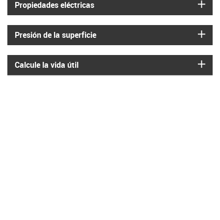
igus
Propiedades eléctricas
igus
Presión de la superficie
igus
Calcule la vida útil