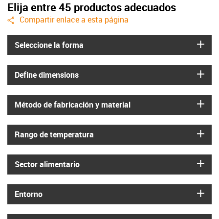
Elija entre 45 productos adecuados
igus-icon-share
Compartir enlace a esta página
igus
Seleccione la forma
igus
Define dimensions
igus
Método de fabricación y material
igus
Rango de temperatura
igus
Sector alimentario
igus
Entorno