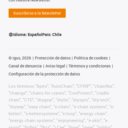
Suscribirse a la Newsletter
Idioma:
Español
País:
Chile
©
igus, 2026
Protección de datos
Política de cookies
Canal de denuncia
Aviso legal
Términos y condiciones
Configuración de la protección de datos
Los términos "Apiro", "AutoChain", "CFRIP", "chainflex",
"chainge", "chains for cranes", "ConProtect", "cradle-
chain", "CTD", "drygear", "drylin", "dryspin", "dry-tech",
"dryway", "easy chain", "e-chain", "e-chain systems", "e-
ketten", "e-kettensysteme", "e-loop", "energy chain",
"energy chain systems", "enjoyneering", "e-skin", "e-
spool", "fixflex", "flizz", "i.Cee", "ibow", "igear", "iglidur",