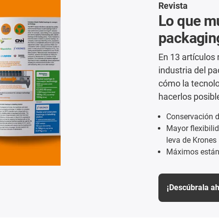
Revista
Lo que mu
packagin
En 13 artículos 
industria del p
cómo la tecnolo
hacerlos posibl
Conservación d
Mayor flexibili
leva de Krones
Máximos estánd
¡Descúbrala ah