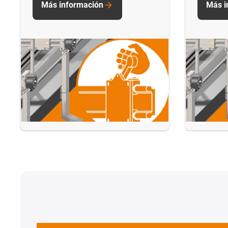
Más información
Más i