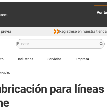
Ver to
ctores
 previa
Regístrese en nuestra tienda
cto
Industrias
Servicios
Empresa
ackaging
bricación para líneas
ne