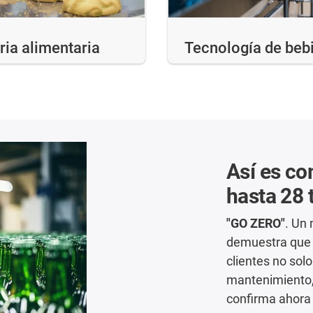
ria alimentaria
Tecnología de beb
Así es co
hasta 28 
"GO ZERO"
. Un
demuestra que l
clientes no sol
mantenimiento,
confirma ahora 