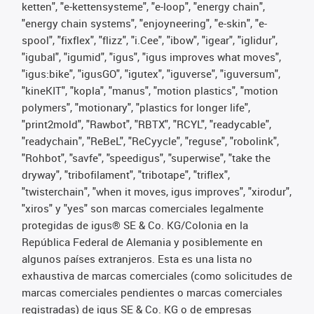
ketten", "e-kettensysteme", "e-loop", "energy chain",
"energy chain systems", "enjoyneering", "e-skin", "e-
spool", "fixflex", "flizz", "i.Cee", "ibow", "igear", "iglidur",
"igubal", "igumid", "igus", "igus improves what moves",
"igus:bike", "igusGO", "igutex", "iguverse", "iguversum",
"kineKIT", "kopla", "manus", "motion plastics", "motion
polymers", "motionary", "plastics for longer life",
"print2mold", "Rawbot", "RBTX", "RCYL", "readycable",
"readychain", "ReBeL", "ReCyycle", "reguse", "robolink",
"Rohbot", "savfe", "speedigus", "superwise", "take the
dryway", "tribofilament", "tribotape", "triflex",
"twisterchain", "when it moves, igus improves", "xirodur",
"xiros" y "yes" son marcas comerciales legalmente
protegidas de igus® SE & Co. KG/Colonia en la
República Federal de Alemania y posiblemente en
algunos países extranjeros. Esta es una lista no
exhaustiva de marcas comerciales (como solicitudes de
marcas comerciales pendientes o marcas comerciales
registradas) de igus SE & Co. KG o de empresas