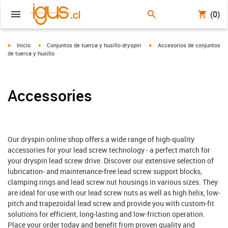
(0)
igus-icon-arrow-right
igus-icon-arrow-right
igus-icon-arrow-right
Inicio
Conjuntos de tuerca y husillo dryspin
Accesorios de conjuntos
de tuerca y husillo
Accessories
Our dryspin online shop offers a wide range of high-quality
accessories for your lead screw technology - a perfect match for
your dryspin lead screw drive. Discover our extensive selection of
lubrication- and maintenance-free lead screw support blocks,
clamping rings and lead screw nut housings in various sizes. They
are ideal for use with our lead screw nuts as well as high helix, low-
pitch and trapezoidal lead screw and provide you with custom-fit
solutions for efficient, long-lasting and low-friction operation.
Place your order today and benefit from proven quality and