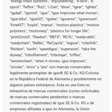
"energy chain systems", "enjoyneering", "e-skin", "e-
spool", "fixflex", "flizz", "i.Cee", "ibow", "igear", "iglidur",
"igubal", "igumid", "igus", "igus improves what moves",
"igus:bike", "igusGO", "igutex", "iguverse", "iguversum",
"kineKIT", "kopla", "manus", "motion plastics", "motion
polymers", "motionary", "plastics for longer life",
"print2mold", "Rawbot", "RBTX", "RCYL", "readycable",
"readychain", "ReBeL", "ReCyycle", "reguse", "robolink",
"Rohbot", "savfe", "speedigus", "superwise", "take the
dryway", "tribofilament", "tribotape", "triflex",
"twisterchain", "when it moves, igus improves",
"xirodur", "xiros" y "yes" son marcas comerciales
legalmente protegidas de igus® SE & Co. KG/Colonia
en la República Federal de Alemania y posiblemente en
algunos países extranjeros. Esta es una lista no
exhaustiva de marcas comerciales (como solicitudes
de marcas comerciales pendientes o marcas
comerciales registradas) de igus SE & Co. KG o de
empresas afiliadas a igus en Alemania, la Unión