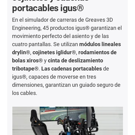
portacables igus®
En el simulador de carreras de Greaves 3D
Engineering, 45 productos igus® garantizan el
movimiento perfecto del asiento y de las
cuatro pantallas. Se utilizan
módulos lineales
drylin®
,
cojinetes iglidur®
,
rodamientos de
bolas xiros®
y
cinta de deslizamiento
tribotape®
.
Las cadenas portacables
de
igus®, capaces de moverse en tres
dimensiones, garantizan un guiado seguro de
los cables.