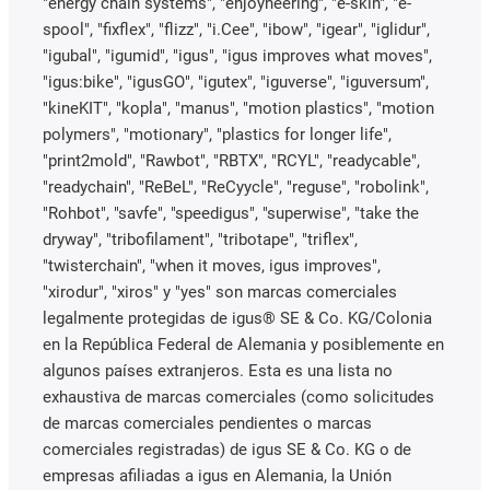
"energy chain systems", "enjoyneering", "e-skin", "e-
spool", "fixflex", "flizz", "i.Cee", "ibow", "igear", "iglidur",
"igubal", "igumid", "igus", "igus improves what moves",
"igus:bike", "igusGO", "igutex", "iguverse", "iguversum",
"kineKIT", "kopla", "manus", "motion plastics", "motion
polymers", "motionary", "plastics for longer life",
"print2mold", "Rawbot", "RBTX", "RCYL", "readycable",
"readychain", "ReBeL", "ReCyycle", "reguse", "robolink",
"Rohbot", "savfe", "speedigus", "superwise", "take the
dryway", "tribofilament", "tribotape", "triflex",
"twisterchain", "when it moves, igus improves",
"xirodur", "xiros" y "yes" son marcas comerciales
legalmente protegidas de igus® SE & Co. KG/Colonia
en la República Federal de Alemania y posiblemente en
algunos países extranjeros. Esta es una lista no
exhaustiva de marcas comerciales (como solicitudes
de marcas comerciales pendientes o marcas
comerciales registradas) de igus SE & Co. KG o de
empresas afiliadas a igus en Alemania, la Unión