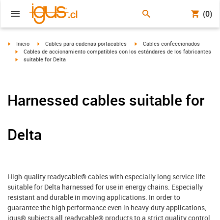
(0)
igus-icon-arrow-right
igus-icon-arrow-right
igus-icon-arrow-right
Inicio
Cables para cadenas portacables
Cables confeccionados
igus-icon-arrow-right
Cables de accionamiento compatibles con los estándares de los fabricantes
igus-icon-arrow-right
suitable for Delta
Harnessed cables suitable for
Delta
High-quality readycable® cables with especially long service life
suitable for Delta harnessed for use in energy chains. Especially
resistant and durable in moving applications. In order to
guarantee the high performance even in heavy-duty applications,
igus® subjects all readycable® products to a strict quality control