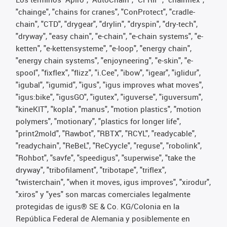
"chainge", "chains for cranes", "ConProtect", "cradle-
chain", "CTD", "drygear", "drylin", "dryspin", "dry-tech",
"dryway", "easy chain", "e-chain", "e-chain systems", "e-
ketten", "e-kettensysteme", "e-loop", "energy chain",
"energy chain systems", "enjoyneering", "e-skin", "e-
spool", "fixflex", "flizz", "i.Cee", "ibow", "igear", "iglidur",
"igubal", "igumid", "igus", "igus improves what moves",
"igus:bike", "igusGO", "igutex", "iguverse", "iguversum",
"kineKIT", "kopla", "manus", "motion plastics", "motion
polymers", "motionary", "plastics for longer life",
"print2mold", "Rawbot", "RBTX", "RCYL", "readycable",
"readychain", "ReBeL", "ReCyycle", "reguse", "robolink",
"Rohbot", "savfe", "speedigus", "superwise", "take the
dryway", "tribofilament", "tribotape", "triflex",
"twisterchain", "when it moves, igus improves", "xirodur",
"xiros" y "yes" son marcas comerciales legalmente
protegidas de igus® SE & Co. KG/Colonia en la
República Federal de Alemania y posiblemente en