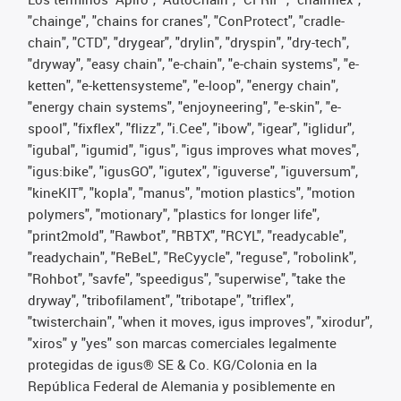
"chainge", "chains for cranes", "ConProtect", "cradle-
chain", "CTD", "drygear", "drylin", "dryspin", "dry-tech",
"dryway", "easy chain", "e-chain", "e-chain systems", "e-
ketten", "e-kettensysteme", "e-loop", "energy chain",
"energy chain systems", "enjoyneering", "e-skin", "e-
spool", "fixflex", "flizz", "i.Cee", "ibow", "igear", "iglidur",
"igubal", "igumid", "igus", "igus improves what moves",
"igus:bike", "igusGO", "igutex", "iguverse", "iguversum",
"kineKIT", "kopla", "manus", "motion plastics", "motion
polymers", "motionary", "plastics for longer life",
"print2mold", "Rawbot", "RBTX", "RCYL", "readycable",
"readychain", "ReBeL", "ReCyycle", "reguse", "robolink",
"Rohbot", "savfe", "speedigus", "superwise", "take the
dryway", "tribofilament", "tribotape", "triflex",
"twisterchain", "when it moves, igus improves", "xirodur",
"xiros" y "yes" son marcas comerciales legalmente
protegidas de igus® SE & Co. KG/Colonia en la
República Federal de Alemania y posiblemente en