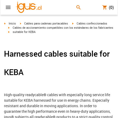
(0)
igus-icon-arrow-right
igus-icon-arrow-right
igus-icon-arrow-right
Inicio
Cables para cadenas portacables
Cables confeccionados
igus-icon-arrow-right
Cables de accionamiento compatibles con los estándares de los fabricantes
igus-icon-arrow-right
suitable for KEBA
Harnessed cables suitable for
KEBA
High-quality readycable® cables with especially long service life
suitable for KEBA harnessed for use in energy chains. Especially
resistant and durable in moving applications. In order to
guarantee the high performance even in heavy-duty applications,
igus® subjects all readycable® products to a strict quality control