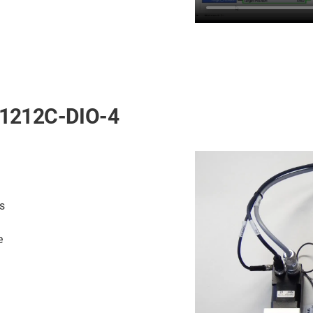
-1212C-DIO-4
s
e