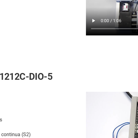
-1212C-DIO-5
s
 continua (S2)