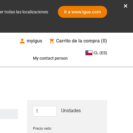
Ir a www.igus.com
er todas las localizaciones
myigus
Carrito de la compra
(
0
)
CL (ES)
My contact person
Unidades
Precio neto: