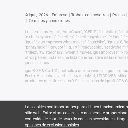
© igus,
2026
|
Empresa
|
Trabaje con nosotros
|
Prensa
|
|
Términos y condiciones
Los términos "Apiro", "AutoChain", "CFRIP", "chainflex", "chain
"e-chain systems", "e-ketten", "e-kettensysteme", "e-loop", "ener
"igus", "igus improves what moves", "igus:bike", "igusGO", "ig
"print2mold", "Rawbot", "RBTX", "readycable", "readychain", "R
"triflex", "twisterchain", "when it moves, igus improves", "
otros países. Esta es una lista no exhaustiva de las marca
jurisdicciones.
igus® SE & Co. KG puntualiza que no vende ningún product
Festo, Heidenhain, Jetter, Lenze, LinMot, LTi DRiVES, Mit
productos que ofrece igus® S.L.U. son los de igus® SE & C
Las cookies son importantes para el buen funcionamiento
sitio web. Entre otras cosas, esto nos permite proporciona
contenido de esta de acuerdo con sus necesidades. Haga 
opciones de exclusión posibles
.