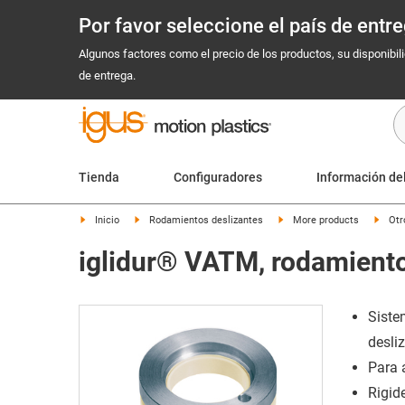
Por favor seleccione el país de ent
Algunos factores como el precio de los productos, su disponibil
de entrega.
Tienda
Configuradores
Información de
Inicio
Rodamientos deslizantes
More products
Otr
iglidur® VATM, rodamiento
Siste
desli
Para 
Rigid