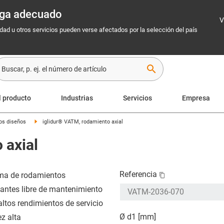
rega adecuado
V
idad u otros servicios pueden verse afectados por la selección del país
search
l producto
Industrias
Servicios
Empresa
os diseños
iglidur® VATM, rodamiento axial
 axial
Referencia
ma de rodamientos
zantes libre de mantenimiento
altos rendimientos de servicio
Ø d1 [mm]
ez alta