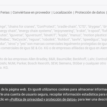
Ferias
|
Conviértase en proveedor
|
Localización
|
Protección de datos
|
ge", "chains for cranes", "ConProtect", "cradle-chain", "CTD", "drygear", "dryli
gy chain", "energy chain systems", "enjoyneering", "e-skin", "e-spool", "fixflex",
utex", "iguverse", "iguversum", "kineKIT", "kopla", "manus", "motion plastics"
eBeL", "ReCyycle", "reguse", "robolink", "Rohbot", "savfe", "speedigus", "sup
xirodur", "xiros" y "yes" son marcas comerciales legalmente protegidas de 
s comerciales de igus SE & Co. KG o de empresas afiliadas de igus en Ale
o de las empresas Allen Bradley, B&R, Baumüller, Beckhoff, Lahr, Cont
subishi, NUM, Parker, Bosch Rexroth, SEW, Siemens, Stöber y cualquier ot
o. KG.
 de la página web. En igus® utilizamos cookies para almacenar informac
rle una cuenta de usuario segura, recopilar información estadística para 
clic en
«Política de privacidad y protección de datos»
para leer una descri