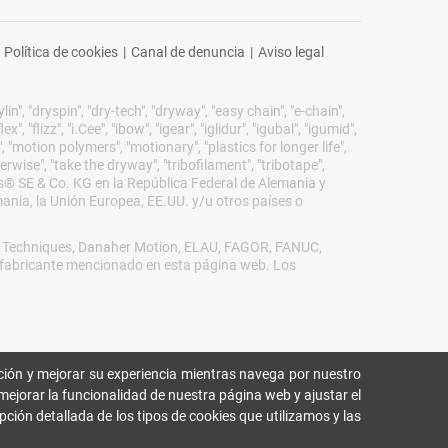
Política de cookies
|
Canal de denuncia
|
Aviso legal
n", "dryspin", "dry-tech", "dryway", "easy chain", "e-chain",
 "flizz", "i.Cee", "ibow", "igear", "iglidur", "igubal", "igumid",
, "motion polymers", "motionary", "plastics for longer life",
erwise", "take the dryway", "tribofilament", "tribotape",
igus® SE & Co. KG en la República Federal de Alemania y
mania, la Unión Europea, EE.UU. y/u otros países o
rol Techniques, Danaher Motion, ELAU, FAGOR, FANUC,
ro fabricante mencionado en esta página web. Los
ión y mejorar su experiencia mientras navega por nuestro
mejorar la funcionalidad de nuestra página web y ajustar el
pción detallada de los tipos de cookies que utilizamos y las