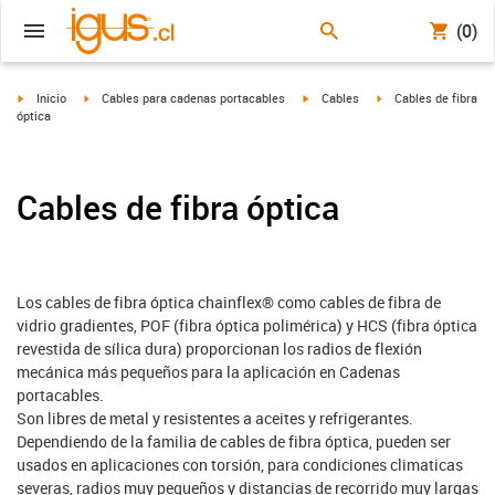
(0)
igus-icon-arrow-right
igus-icon-arrow-right
igus-icon-arrow-right
igus-icon-arrow-right
Inicio
Cables para cadenas portacables
Cables
Cables de fibra
óptica
Cables de fibra óptica
Los cables de fibra óptica chainflex® como cables de fibra de
vidrio gradientes, POF (fibra óptica polimérica) y HCS (fibra óptica
revestida de sílica dura) proporcionan los radios de flexión
mecánica más pequeños para la aplicación en Cadenas
portacables.
Son libres de metal y resistentes a aceites y refrigerantes.
Dependiendo de la familia de cables de fibra óptica, pueden ser
usados en aplicaciones con torsión, para condiciones climaticas
severas, radios muy pequeños y distancias de recorrido muy largas