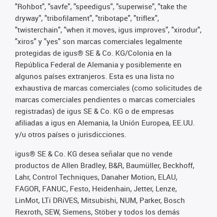
"Rohbot", "savfe", "speedigus", "superwise", "take the
dryway", "tribofilament", "tribotape", "triflex",
"twisterchain", "when it moves, igus improves", "xirodur",
"xiros" y "yes" son marcas comerciales legalmente
protegidas de igus® SE & Co. KG/Colonia en la
República Federal de Alemania y posiblemente en
algunos países extranjeros. Esta es una lista no
exhaustiva de marcas comerciales (como solicitudes de
marcas comerciales pendientes o marcas comerciales
registradas) de igus SE & Co. KG o de empresas
afiliadas a igus en Alemania, la Unión Europea, EE.UU.
y/u otros países o jurisdicciones.
igus® SE & Co. KG desea señalar que no vende
productos de Allen Bradley, B&R, Baumüller, Beckhoff,
Lahr, Control Techniques, Danaher Motion, ELAU,
FAGOR, FANUC, Festo, Heidenhain, Jetter, Lenze,
LinMot, LTi DRiVES, Mitsubishi, NUM, Parker, Bosch
Rexroth, SEW, Siemens, Stöber y todos los demás