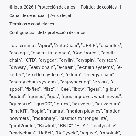
©
igus, 2026
Protección de datos
Política de cookies
Canal de denuncia
Aviso legal
Términos y condiciones
Configuración de la protección de datos
Los términos "Apiro", "AutoChain", "CFRIP", "chainflex",
"chainge", "chains for cranes", "ConProtect", "cradle-
chain", "CTD", "drygear", "drylin", "dryspin", "dry-tech",
"dryway", "easy chain", "e-chain", "e-chain systems", "e-
ketten", "e-kettensysteme", "e-loop", "energy chain",
"energy chain systems", "enjoyneering", "e-skin", "e-
spool", "fixflex", "flizz", "i.Cee", "ibow", "igear", "iglidur",
"igubal", "igumid", "igus", "igus improves what moves",
"igus:bike", "igusGO", "igutex", "iguverse", "iguversum",
"kineKIT", "kopla", "manus", "motion plastics", "motion
polymers", "motionary", "plastics for longer life",
"print2mold", "Rawbot", "RBTX", "RCYL", "readycable",
"readychain", "ReBeL", "ReCyycle", "reguse", "robolink",