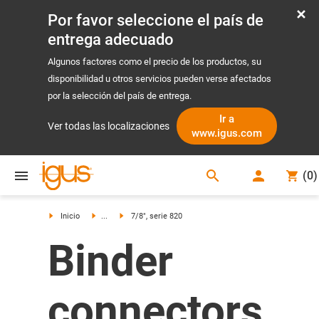
Por favor seleccione el país de
entrega adecuado
Algunos factores como el precio de los productos, su
disponibilidad u otros servicios pueden verse afectados
por la selección del país de entrega.
Ir a
Ver todas las localizaciones
www.igus.com
search
(
0
)
search
Inicio
...
7/8", serie 820
Binder
connectors