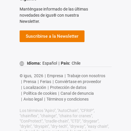
Manténgase informado de las últimas
novedades de igus® con nuestra
Newsletter.
Suscribirse a la Newsletter
Idioma:
Español
|
País:
Chile
© igus,
2026
|
Empresa
|
Trabaje con nosotros
|
Prensa
|
Ferias
|
Conviértase en proveedor
|
Localización
|
Protección de datos
|
Política de cookies
|
Canal de denuncia
|
Aviso legal
|
Términos y condiciones
Los términos "Apiro", "AutoChain", "CFRIP",
"chainflex", "chainge", "chains for cranes",
"ConProtect", "cradle-chain", "CTD", "drygear",
"drylin", "dryspin", "dry-tech", "dryway", "easy chain",