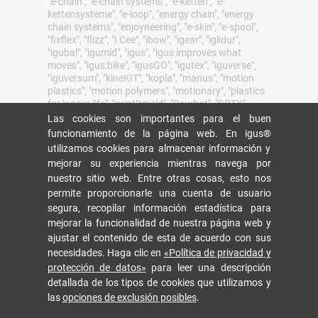
"e-chain", "e-chain systems", "e-ketten", "e-
kettensysteme", "e-loop", "energy chain", "energy
chain systems", "enjoyneering", "e-skin", "e-spool",
"fixflex", "flizz", "i.Cee", "ibow", "igear", "iglidur",
"igubal", "igumid", "igus", "igus improves what
moves", "igus:bike", "igusGO", "igutex", "iguverse",
"iguversum", "kineKIT", "kopla", "manus", "motion
plastics", "motion polymers", "motionary", "plastics
for longer life", "print2mold", "Rawbot", "RBTX",
"readycable", "readychain", "ReBeL", "ReCyycle",
Las cookies son importantes para el buen
"reguse", "robolink", "Rohbot", "savfe", "speedigus",
funcionamiento de la página web. En igus®
"superwise", "take the dryway", "tribofilament",
utilizamos cookies para almacenar información y
"tribotape", "triflex", "twisterchain", "when it moves,
mejorar su experiencia mientras navega por
igus improves", "xirodur", "xiros" y "yes" son marcas
nuestro sitio web. Entre otras cosas, esto nos
comerciales legalmente protegidas de igus® SE &
permite proporcionarle una cuenta de usuario
Co. KG en la República Federal de Alemania y otros
países. Esta es una lista no exhaustiva de las
segura, recopilar información estadística para
marcas comerciales de igus SE & Co. KG o de
mejorar la funcionalidad de nuestra página web y
empresas afiliadas de igus en Alemania, la Unión
ajustar el contenido de esta de acuerdo con sus
Europea, EE.UU. y/u otros países o jurisdicciones.
necesidades. Haga clic en
«Política de privacidad y
igus® SE & Co. KG puntualiza que no vende ningún
protección de datos»
para leer una descripción
producto de las empresas Allen Bradley, B&R,
detallada de los tipos de cookies que utilizamos y
Baumüller, Beckhoff, Lahr, Control Techniques,
las
opciones de exclusión posibles
.
Danaher Motion, ELAU, FAGOR, FANUC, Festo,
Heidenhain, Jetter, Lenze, LinMot, LTi DRiVES,