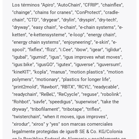
Los términos "Apiro", "AutoChain", "CFRIP", "chainflex",
"chainge", "chains for cranes", "ConProtect", "cradle-
chain", "CTD", "drygear", "drylin", "dryspin", "dry-tech",
"dryway", "easy chain", "e-chain", "e-chain systems", "e-
ketten", "e-kettensysteme", "e-loop", "energy chain",
"energy chain systems", "enjoyneering", "e-skin", "e-
spool", "fixflex", "flizz", "i.Cee", "ibow", "igear", "iglidur",
"igubal", "igumid", "igus", "igus improves what moves",
"igus:bike", "igusGO", "igutex", "iguverse", "iguversum",
"kineKIT", "kopla", "manus", "motion plastics", "motion
polymers", "motionary", "plastics for longer life",
"print2mold", "Rawbot", "RBTX", "RCYL", "readycable",
"readychain", "ReBeL", "ReCyycle", "reguse", "robolink",
"Rohbot", "savfe", "speedigus", "superwise", "take the
dryway", "tribofilament", "tribotape", "triflex",
"twisterchain", "when it moves, igus improves",
"xirodur", "xiros" y "yes" son marcas comerciales
legalmente protegidas de igus® SE & Co. KG/Colonia
en la República Federal de Alemania y posiblemente en