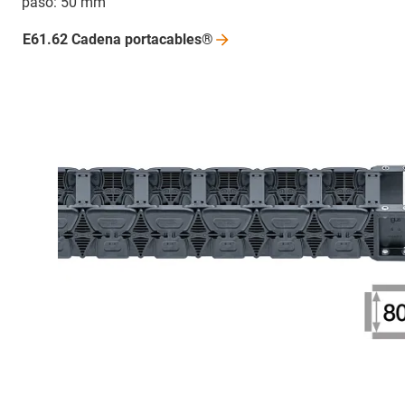
paso: 50 mm
E61.62 Cadena
portacables®