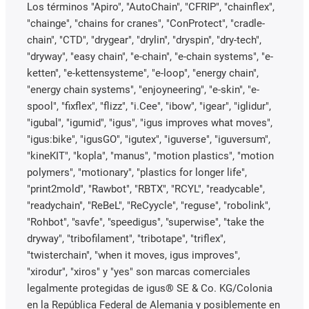
Los términos "Apiro", "AutoChain", "CFRIP", "chainflex",
"chainge", "chains for cranes", "ConProtect", "cradle-
chain", "CTD", "drygear", "drylin", "dryspin", "dry-tech",
"dryway", "easy chain", "e-chain", "e-chain systems", "e-
ketten", "e-kettensysteme", "e-loop", "energy chain",
"energy chain systems", "enjoyneering", "e-skin", "e-
spool", "fixflex", "flizz", "i.Cee", "ibow", "igear", "iglidur",
"igubal", "igumid", "igus", "igus improves what moves",
"igus:bike", "igusGO", "igutex", "iguverse", "iguversum",
"kineKIT", "kopla", "manus", "motion plastics", "motion
polymers", "motionary", "plastics for longer life",
"print2mold", "Rawbot", "RBTX", "RCYL", "readycable",
"readychain", "ReBeL", "ReCyycle", "reguse", "robolink",
"Rohbot", "savfe", "speedigus", "superwise", "take the
dryway", "tribofilament", "tribotape", "triflex",
"twisterchain", "when it moves, igus improves",
"xirodur", "xiros" y "yes" son marcas comerciales
legalmente protegidas de igus® SE & Co. KG/Colonia
en la República Federal de Alemania y posiblemente en