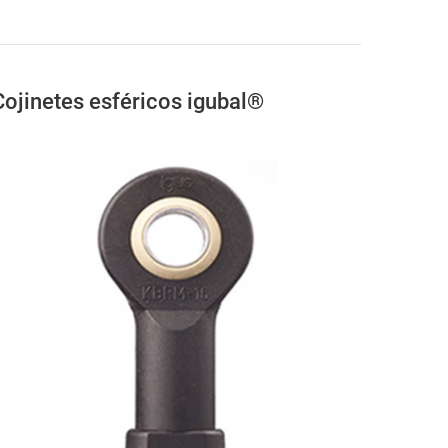
Cojinetes esféricos igubal®