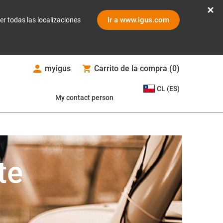
Ir a www.igus.com
er todas las localizaciones
myigus
Carrito de la compra
(
0
)
CL (ES)
My contact person
te