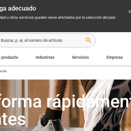
rega adecuado
V
idad u otros servicios pueden verse afectados por la selección del país
search
l producto
Industrias
Servicios
Empresa
ación
forma rápidamen
ntes