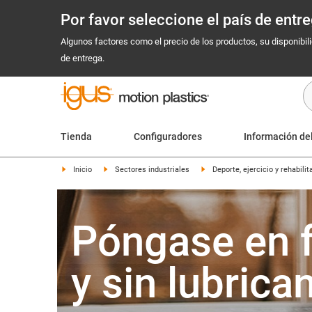
Por favor seleccione el país de ent
Algunos factores como el precio de los productos, su disponibil
de entrega.
Tienda
Configuradores
Información de
Inicio
Sectores industriales
Deporte, ejercicio y rehabilit
Póngase en 
y sin lubrica