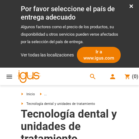
Por favor seleccione el país de
entrega adecuado
Algunos factores como el precio de los productos, su
disponibilidad u otros servicios pueden verse afectados
por la selección del país de entrega.
Ir a
Ver todas las localizaciones
www.igus.com
search
(
0
)
search
Inicio
...
Tecnología dental y unidades de tratamiento
Tecnología dental y
unidades de
tratamiento