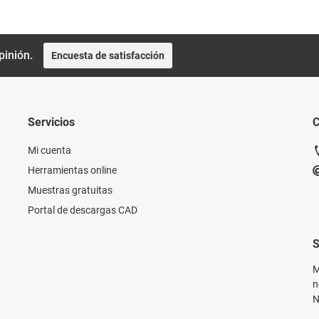
pinión.
Encuesta de satisfacción
Servicios
C
Mi cuenta
Herramientas online
Muestras gratuitas
Portal de descargas CAD
S
M
n
N