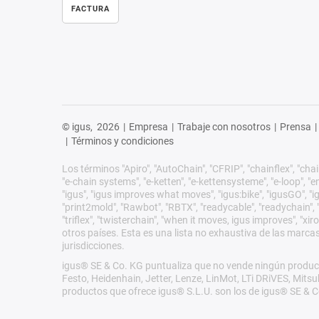
FACTURA
© igus,
2026
|
Empresa
|
Trabaje con nosotros
|
Prensa
|
|
Términos y condiciones
Los términos "Apiro", "AutoChain", "CFRIP", "chainflex", "chain
"e-chain systems", "e-ketten", "e-kettensysteme", "e-loop", "ener
"igus", "igus improves what moves", "igus:bike", "igusGO", "ig
"print2mold", "Rawbot", "RBTX", "readycable", "readychain", "R
"triflex", "twisterchain", "when it moves, igus improves", "
otros países. Esta es una lista no exhaustiva de las marca
jurisdicciones.
igus® SE & Co. KG puntualiza que no vende ningún product
Festo, Heidenhain, Jetter, Lenze, LinMot, LTi DRiVES, Mit
productos que ofrece igus® S.L.U. son los de igus® SE & C