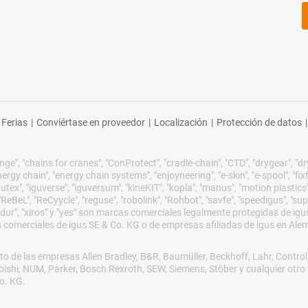
Ferias
|
Conviértase en proveedor
|
Localización
|
Protección de datos
|
ge", "chains for cranes", "ConProtect", "cradle-chain", "CTD", "drygear", "dryli
gy chain", "energy chain systems", "enjoyneering", "e-skin", "e-spool", "fixflex",
utex", "iguverse", "iguversum", "kineKIT", "kopla", "manus", "motion plastics"
eBeL", "ReCyycle", "reguse", "robolink", "Rohbot", "savfe", "speedigus", "sup
xirodur", "xiros" y "yes" son marcas comerciales legalmente protegidas de 
s comerciales de igus SE & Co. KG o de empresas afiliadas de igus en Ale
o de las empresas Allen Bradley, B&R, Baumüller, Beckhoff, Lahr, Cont
subishi, NUM, Parker, Bosch Rexroth, SEW, Siemens, Stöber y cualquier ot
o. KG.