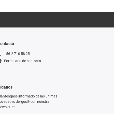
ontacto
+56-2 710 58 25
Formulario de contacto
íganos
anténgase informado de las últimas
ovedades de igus® con nuestra
ewsletter.