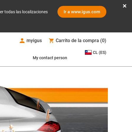
Ir a www.igus.com
er todas las localizaciones
myigus
Carrito de la compra
(
0
)
CL (ES)
My contact person