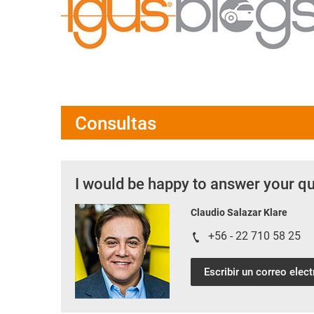
Consultas
I would be happy to answer your q
Claudio Salazar Klare
+56 - 22 710 58 25
Escribir un correo elec