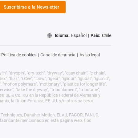
Suscribirse a la Newsletter
Idioma:
Español
|
País:
Chile
Política de cookies
|
Canal de denuncia
|
Aviso legal
n", "dryspin", "dry-tech", "dryway", "easy chain", "e-chain",
 "flizz", "i.Cee", "ibow", "igear", "iglidur", "igubal", "igumid",
, "motion polymers", "motionary", "plastics for longer life",
erwise", "take the dryway", "tribofilament", "tribotape",
igus® SE & Co. KG en la República Federal de Alemania y
mania, la Unión Europea, EE.UU. y/u otros países o
rol Techniques, Danaher Motion, ELAU, FAGOR, FANUC,
ro fabricante mencionado en esta página web. Los