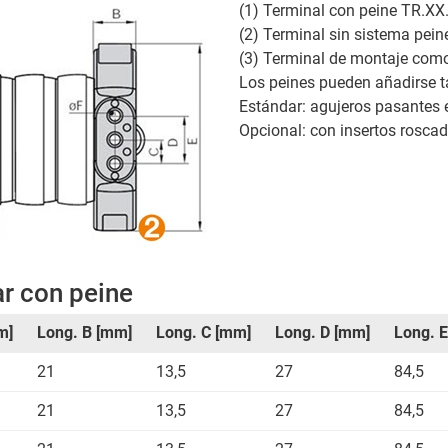
(1) Terminal con peine TR.XX
(2) Terminal sin sistema pei
(3) Terminal de montaje como
Los peines pueden añadirse ta
Estándar: agujeros pasantes 
Opcional: con insertos rosca
r con peine
m]
Long. B [mm]
Long. C [mm]
Long. D [mm]
Long. 
21
13,5
27
84,5
21
13,5
27
84,5