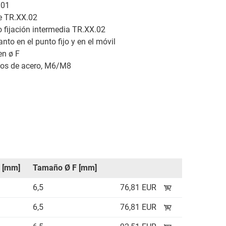
.01
ne TR.XX.02
 fijación intermedia TR.XX.02
nto en el punto fijo y en el móvil
en ø F
dos de acero, M6/M8
E [mm]
Tamaño Ø F [mm]
6,5
76,81 EUR
6,5
76,81 EUR