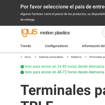
Por favor seleccione el país de ent
Algunos factores como el precio de los productos, su disponibil
de entrega.
Tienda
Configuradores
Información de
Inicio
Cadenas portacables
Robótica
Terminales pa
listo para enviar en 24-48 horas desde Alemania
listo para enviar en 48-72 horas desde Alemania
Terminales p