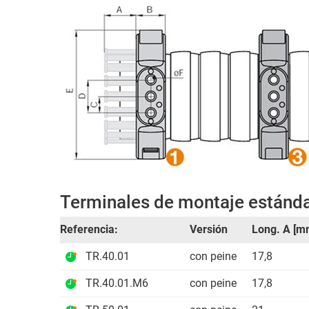
Terminales de montaje estánda
Referencia:
Versión
Long. A [m
TR.40.01
con peine
17,8
TR.40.01.M6
con peine
17,8