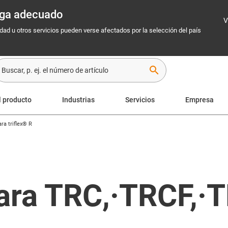
rega adecuado
V
idad u otros servicios pueden verse afectados por la selección del país
search
l producto
Industrias
Servicios
Empresa
ra triflex® R
ara TRC,·TRCF,·T