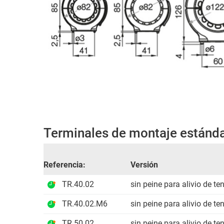
Terminales de montaje estánda
Referencia:
Versión
TR.40.02
sin peine para alivio de te
TR.40.02.M6
sin peine para alivio de te
TR.50.02
sin peine para alivio de te