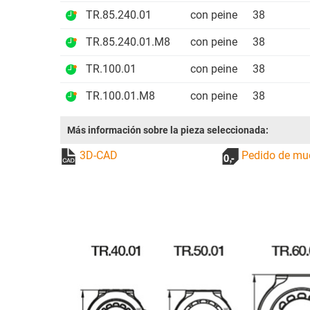
TR.85.240.01
con peine
38
TR.85.240.01.M8
con peine
38
TR.100.01
con peine
38
TR.100.01.M8
con peine
38
Más información sobre la pieza seleccionada:
3D-CAD
Pedido de mu