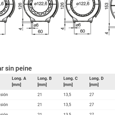
r sin peine
Long. A
Long. B
Long. C
Long. D
[mm]
[mm]
[mm]
[mm]
nsión
21
13,5
27
nsión
21
13,5
27
nsión
21
13,5
27