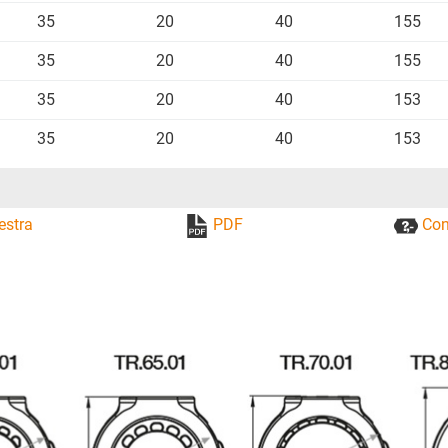
35
20
40
155
35
20
40
155
35
20
40
153
35
20
40
153
estra
PDF
Con