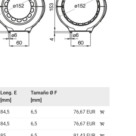
Long. E
Tamaño Ø F
[mm]
[mm]
84,5
6,5
76,67 EUR
84,5
6,5
76,67 EUR
85
6,5
91,43 EUR