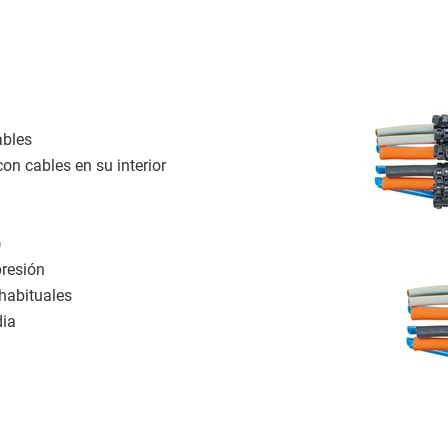
ables
on cables en su interior
)
presión
habituales
dia