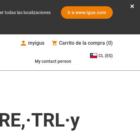
Ir a www.igus.com
er todas las localizaciones
myigus
Carrito de la compra
(
0
)
CL (ES)
My contact person
RE,·TRL·y