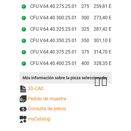
CFU.V.64.40.275.25.01
275
259,81 EUR
CFU.V.64.40.300.25.01
300
273,40 EUR
CFU.V.64.40.325.25.01
325
287,42 EUR
CFU.V.64.40.350.25.01
350
301,10 EUR
CFU.V.64.40.375.25.01
375
314,70 EUR
CFU.V.64.40.400.25.01
400
328,35 EUR
Más información sobre la pieza seleccionada:
3D-CAD
Pedido de muestra
Consulta de precio
myCatalog