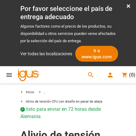
Por favor seleccione el país de
entrega adecuado
Algunos factores como el precio de los productos, su
disponibilidad u otros servicios pueden verse afectados
por la selección del país de entrega.
Ir a
Ver todas las localizaciones
www.igus.com
search
(
0
)
search
Inicio
...
Alivio de tensión CFU con diseño en panal de abeja
listo para enviar en 72 horas desde
Alemania
Alivio de tensión