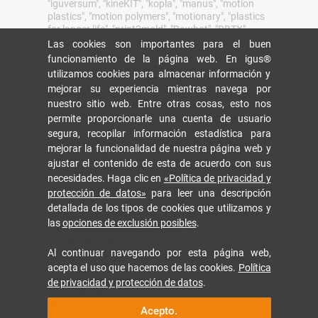
"iguversum", "kineKIT", "kopla", "manus", "motion
plastics", "motion polymers", "motionary", "plastics
for longer life", "print2mold", "Rawbot", "RBTX",
"readycable", "readychain", "ReBeL", "ReCyycle",
Las cookies son importantes para el buen
"reguse", "robolink", "Rohbot", "savfe", "speedigus",
funcionamiento de la página web. En igus®
"superwise", "take the dryway", "tribofilament",
utilizamos cookies para almacenar información y
"tribotape", "triflex", "twisterchain", "when it moves,
mejorar su experiencia mientras navega por
igus improves", "xirodur", "xiros" y "yes" son marcas
nuestro sitio web. Entre otras cosas, esto nos
comerciales legalmente protegidas de igus® SE &
permite proporcionarle una cuenta de usuario
Co. KG en la República Federal de Alemania y otros
países. Esta es una lista no exhaustiva de las
segura, recopilar información estadística para
marcas comerciales de igus SE & Co. KG o de
mejorar la funcionalidad de nuestra página web y
empresas afiliadas de igus en Alemania, la Unión
ajustar el contenido de esta de acuerdo con sus
Europea, EE.UU. y/u otros países o jurisdicciones.
necesidades. Haga clic en
«Política de privacidad y
igus® SE & Co. KG puntualiza que no vende ningún
protección de datos»
para leer una descripción
producto de las empresas Allen Bradley, B&R,
detallada de los tipos de cookies que utilizamos y
Baumüller, Beckhoff, Lahr, Control Techniques,
las
opciones de exclusión posibles
.
Danaher Motion, ELAU, FAGOR, FANUC, Festo,
Heidenhain, Jetter, Lenze, LinMot, LTi DRiVES,
Al continuar navegando por esta página web,
Mitsubishi, NUM, Parker, Bosch Rexroth, SEW,
Siemens, Stöber y cualquier otro fabricante
acepta el uso que hacemos de las cookies.
Política
mencionado en esta página web. Los productos
de privacidad y protección de datos
.
que ofrece igus® S.L.U. son los de igus® SE & Co.
KG.
Acepto.