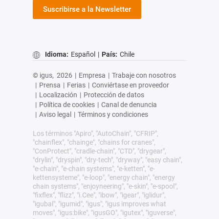
Suscribirse a la Newsletter
Idioma:
Español
|
País:
Chile
© igus,
2026
|
Empresa
|
Trabaje con nosotros
|
Prensa
|
Ferias
|
Conviértase en proveedor
|
Localización
|
Protección de datos
|
Política de cookies
|
Canal de denuncia
|
Aviso legal
|
Términos y condiciones
Los términos "Apiro", "AutoChain", "CFRIP",
"chainflex", "chainge", "chains for cranes",
"ConProtect", "cradle-chain", "CTD", "drygear",
"drylin", "dryspin", "dry-tech", "dryway", "easy chain",
"e-chain", "e-chain systems", "e-ketten", "e-
kettensysteme", "e-loop", "energy chain", "energy
chain systems", "enjoyneering", "e-skin", "e-spool",
"fixflex", "flizz", "i.Cee", "ibow", "igear", "iglidur",
"igubal", "igumid", "igus", "igus improves what
moves", "igus:bike", "igusGO", "igutex", "iguverse",