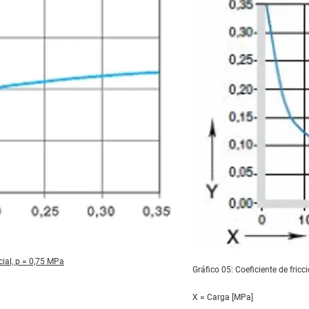
cial, p = 0,75 MPa
Gráfico 05: Coeficiente de fricc
X = Carga [MPa]