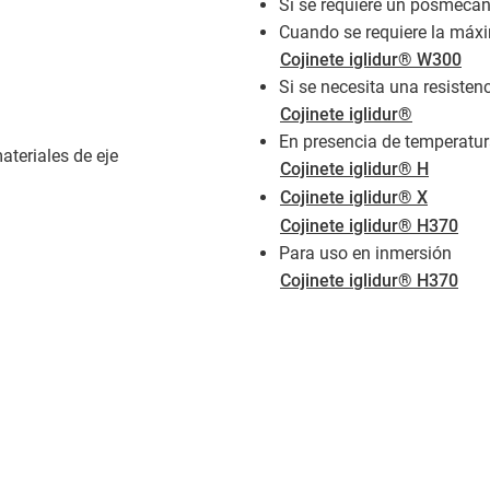
Si se requiere un posmec
Cuando se requiere la máxi
Cojinete iglidur® W300
Si se necesita una resisten
Cojinete iglidur®
En presencia de temperatu
ateriales de eje
Cojinete iglidur® H
Cojinete iglidur® X
Cojinete iglidur® H370
Para uso en inmersión
Cojinete iglidur® H370