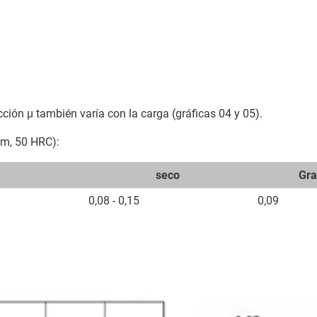
ricción μ también varía con la carga (gráficas 04 y 05).
 μm, 50 HRC):
seco
Gra
0,08 - 0,15
0,09