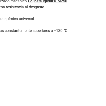
anizado mecánico
Cojinete iglidur® M250
ma resistencia al desgaste
cia química universal
ras constantemente superiores a +130 °C