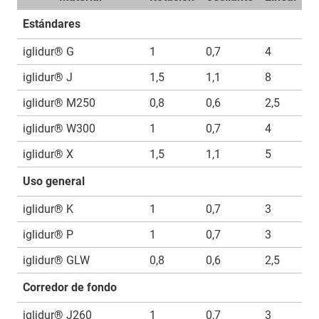
Estándares
iglidur® G
1
0,7
4
iglidur® J
1,5
1,1
8
iglidur® M250
0,8
0,6
2,5
iglidur® W300
1
0,7
4
iglidur® X
1,5
1,1
5
Uso general
iglidur® K
1
0,7
3
iglidur® P
1
0,7
3
iglidur® GLW
0,8
0,6
2,5
Corredor de fondo
iglidur® J260
1
0,7
3