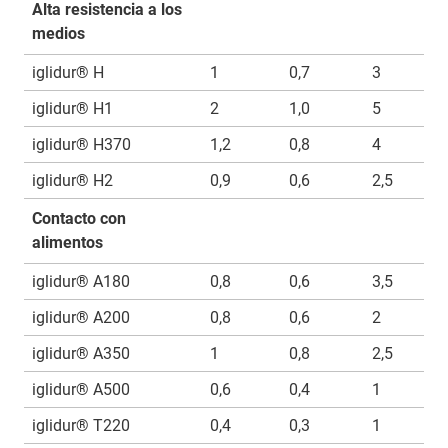
Alta resistencia a los
medios
iglidur® H
1
0,7
3
iglidur® H1
2
1,0
5
iglidur® H370
1,2
0,8
4
iglidur® H2
0,9
0,6
2,5
Contacto con
alimentos
iglidur® A180
0,8
0,6
3,5
iglidur® A200
0,8
0,6
2
iglidur® A350
1
0,8
2,5
iglidur® A500
0,6
0,4
1
iglidur® T220
0,4
0,3
1