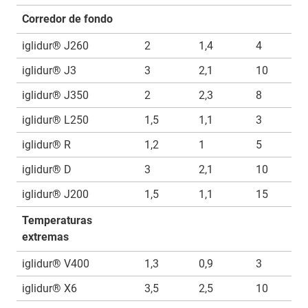
Corredor de fondo
iglidur® J260
2
1,4
4
iglidur® J3
3
2,1
10
iglidur® J350
2
2,3
8
iglidur® L250
1,5
1,1
3
iglidur® R
1,2
1
5
iglidur® D
3
2,1
10
iglidur® J200
1,5
1,1
15
Temperaturas
extremas
iglidur® V400
1,3
0,9
3
iglidur® X6
3,5
2,5
10