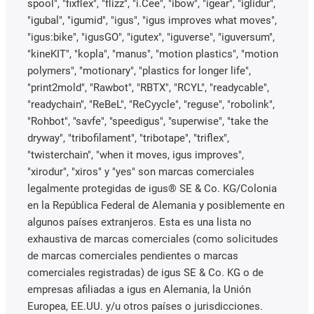
spool", "fixflex", "flizz", "i.Cee", "ibow", "igear", "iglidur",
"igubal", "igumid", "igus", "igus improves what moves",
"igus:bike", "igusGO", "igutex", "iguverse", "iguversum",
"kineKIT", "kopla", "manus", "motion plastics", "motion
polymers", "motionary", "plastics for longer life",
"print2mold", "Rawbot", "RBTX", "RCYL", "readycable",
"readychain", "ReBeL", "ReCyycle", "reguse", "robolink",
"Rohbot", "savfe", "speedigus", "superwise", "take the
dryway", "tribofilament", "tribotape", "triflex",
"twisterchain", "when it moves, igus improves",
"xirodur", "xiros" y "yes" son marcas comerciales
legalmente protegidas de igus® SE & Co. KG/Colonia
en la República Federal de Alemania y posiblemente en
algunos países extranjeros. Esta es una lista no
exhaustiva de marcas comerciales (como solicitudes
de marcas comerciales pendientes o marcas
comerciales registradas) de igus SE & Co. KG o de
empresas afiliadas a igus en Alemania, la Unión
Europea, EE.UU. y/u otros países o jurisdicciones.