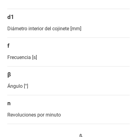
d1
Diámetro interior del cojinete [mm]
f
Frecuencia [s]
β
Ángulo [°]
n
Revoluciones por minuto