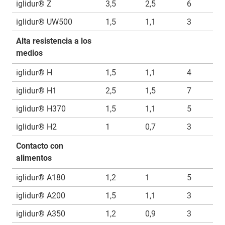
iglidur® Z
3,5
2,5
6
iglidur® UW500
1,5
1,1
3
Alta resistencia a los
medios
iglidur® H
1,5
1,1
4
iglidur® H1
2,5
1,5
7
iglidur® H370
1,5
1,1
5
iglidur® H2
1
0,7
3
Contacto con
alimentos
iglidur® A180
1,2
1
5
iglidur® A200
1,5
1,1
3
iglidur® A350
1,2
0,9
3