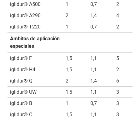
iglidur® A500
1
0,7
2
iglidur® A290
2
1,4
4
iglidur® T220
1
0,7
2
Ámbitos de aplicación
especiales
iglidur® F
1,5
1,1
5
iglidur® H4
1,5
1,1
2
iglidur® Q
2
1,4
6
iglidur® UW
1,5
1,1
3
iglidur® B
1
0,7
3
iglidur® C
1,5
1,1
3