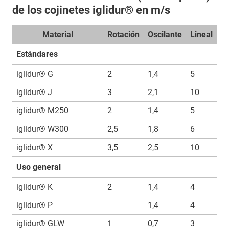
de los cojinetes iglidur® en m/s
Material
Rotación
Oscilante
Lineal
Estándares
iglidur® G
2
1,4
5
iglidur® J
3
2,1
10
iglidur® M250
2
1,4
5
iglidur® W300
2,5
1,8
6
iglidur® X
3,5
2,5
10
Uso general
iglidur® K
2
1,4
4
iglidur® P
1,4
4
iglidur® GLW
1
0,7
3