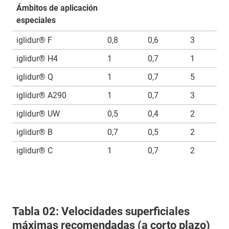
Ámbitos de aplicación
especiales
iglidur® F
0,8
0,6
3
iglidur® H4
1
0,7
1
iglidur® Q
1
0,7
5
iglidur® A290
1
0,7
3
iglidur® UW
0,5
0,4
2
iglidur® B
0,7
0,5
2
iglidur® C
1
0,7
2
Tabla 02: Velocidades superficiales
máximas recomendadas (a corto plazo)