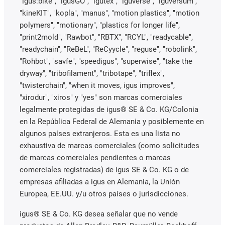
"igus:bike", "igusGO", "igutex", "iguverse", "iguversum",
"kineKIT", "kopla", "manus", "motion plastics", "motion
polymers", "motionary", "plastics for longer life",
"print2mold", "Rawbot", "RBTX", "RCYL", "readycable",
"readychain", "ReBeL", "ReCyycle", "reguse", "robolink",
"Rohbot", "savfe", "speedigus", "superwise", "take the
dryway", "tribofilament", "tribotape", "triflex",
"twisterchain", "when it moves, igus improves",
"xirodur", "xiros" y "yes" son marcas comerciales
legalmente protegidas de igus® SE & Co. KG/Colonia
en la República Federal de Alemania y posiblemente en
algunos países extranjeros. Esta es una lista no
exhaustiva de marcas comerciales (como solicitudes
de marcas comerciales pendientes o marcas
comerciales registradas) de igus SE & Co. KG o de
empresas afiliadas a igus en Alemania, la Unión
Europea, EE.UU. y/u otros países o jurisdicciones.
igus® SE & Co. KG desea señalar que no vende