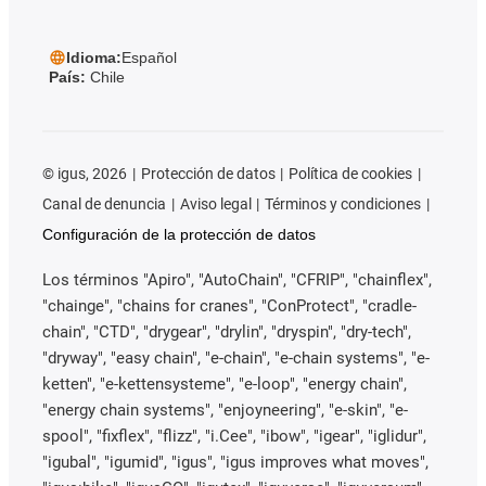
Idioma:
Español
País:
Chile
©
igus, 2026
Protección de datos
Política de cookies
Canal de denuncia
Aviso legal
Términos y condiciones
Configuración de la protección de datos
Los términos "Apiro", "AutoChain", "CFRIP", "chainflex",
"chainge", "chains for cranes", "ConProtect", "cradle-
chain", "CTD", "drygear", "drylin", "dryspin", "dry-tech",
"dryway", "easy chain", "e-chain", "e-chain systems", "e-
ketten", "e-kettensysteme", "e-loop", "energy chain",
"energy chain systems", "enjoyneering", "e-skin", "e-
spool", "fixflex", "flizz", "i.Cee", "ibow", "igear", "iglidur",
"igubal", "igumid", "igus", "igus improves what moves",