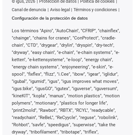
©
igus, 2026
Protección de datos
Política de cookies
Canal de denuncia
Aviso legal
Términos y condiciones
Configuración de la protección de datos
Los términos "Apiro", "AutoChain", "CFRIP", "chainflex",
"chainge", "chains for cranes", "ConProtect", "cradle-
chain", "CTD", "drygear", "drylin", "dryspin", "dry-tech",
"dryway", "easy chain", "e-chain", "e-chain systems", "e-
ketten", "e-kettensysteme", "e-loop", "energy chain",
"energy chain systems", "enjoyneering", "e-skin", "e-
spool", "fixflex", "flizz", "i.Cee", "ibow", "igear", "iglidur",
"igubal", "igumid", "igus", "igus improves what moves",
"igus:bike", "igusGO", "igutex", "iguverse", "iguversum",
"kineKIT", "kopla", "manus", "motion plastics", "motion
polymers", "motionary", "plastics for longer life",
"print2mold", "Rawbot", "RBTX", "RCYL", "readycable",
"readychain", "ReBeL", "ReCyycle", "reguse", "robolink",
"Rohbot", "savfe", "speedigus", "superwise", "take the
dryway", "tribofilament", "tribotape", "triflex",