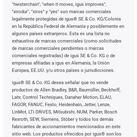
"twisterchain", "when it moves, igus improves",
"xirodur", "xiros" y "yes" son marcas comerciales
legalmente protegidas de igus® SE & Co. KG/Colonia
en la República Federal de Alemania y posiblemente en
algunos países extranjeros. Esta es una lista no
exhaustiva de marcas comerciales (como solicitudes
de marcas comerciales pendientes o marcas
comerciales registradas) de igus SE & Co. KG o de
empresas afiliadas a igus en Alemania, la Unión
Europea, EE.UU. y/u otros países o jurisdicciones.
igus® SE & Co. KG desea señalar que no vende
productos de Allen Bradley, B&R, Baumüller, Beckhoff,
Lahr, Control Techniques, Danaher Motion, ELAU,
FAGOR, FANUC, Festo, Heidenhain, Jetter, Lenze,
LinMot, LTi DRiVES, Mitsubishi, NUM, Parker, Bosch
Rexroth, SEW, Siemens, Stöber y todos los demás
fabricantes de accionamientos mencionados en este
sitio web. Los productos ofrecidos por igus® son los