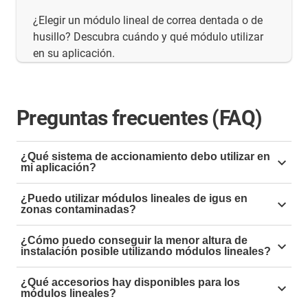
¿Elegir un módulo lineal de correa dentada o de
husillo? Descubra cuándo y qué módulo utilizar
en su aplicación.
Preguntas frecuentes (FAQ)
¿Qué sistema de accionamiento debo utilizar en
mi aplicación?
Nuestros diferentes accionamientos lineales ofrecen
¿Puedo utilizar módulos lineales de igus en
una amplia variedad de ventajas para todo tipo de
zonas contaminadas?
aplicaciones.
Sí, los módulos lineales drylin E no necesitan
¿Cómo puedo conseguir la menor altura de
lubricantes, por lo que son especialmente resistentes a
Los accionamientos por correa dentada ofrecen una
instalación posible utilizando módulos lineales?
la suciedad. Nuestros sistemas de accionamiento
gran aceleración y repetibilidad. Por ello, son
Hemos reunido una selección de módulos lineales
pueden utilizarse incluso con arena, virutas y polvo.
¿Qué accesorios hay disponibles para los
especialmente adecuados para máquinas pick and
compactos para espacios de instalación
módulos lineales?
place, sistemas de envasado, impresoras 3D y otras
especialmente reducidos. Puede elegir entre módulos