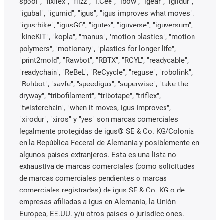
spool", "fixflex", "flizz", "i.Cee", "ibow", "igear", "iglidur",
"igubal", "igumid", "igus", "igus improves what moves",
"igus:bike", "igusGO", "igutex", "iguverse", "iguversum",
"kineKIT", "kopla", "manus", "motion plastics", "motion
polymers", "motionary", "plastics for longer life",
"print2mold", "Rawbot", "RBTX", "RCYL", "readycable",
"readychain", "ReBeL", "ReCyycle", "reguse", "robolink",
"Rohbot", "savfe", "speedigus", "superwise", "take the
dryway", "tribofilament", "tribotape", "triflex",
"twisterchain", "when it moves, igus improves",
"xirodur", "xiros" y "yes" son marcas comerciales
legalmente protegidas de igus® SE & Co. KG/Colonia
en la República Federal de Alemania y posiblemente en
algunos países extranjeros. Esta es una lista no
exhaustiva de marcas comerciales (como solicitudes
de marcas comerciales pendientes o marcas
comerciales registradas) de igus SE & Co. KG o de
empresas afiliadas a igus en Alemania, la Unión
Europea, EE.UU. y/u otros países o jurisdicciones.