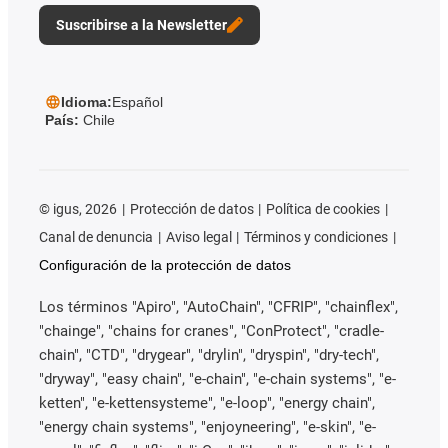
Suscribirse a la Newsletter
Idioma:
Español
País:
Chile
©
igus, 2026
Protección de datos
Política de cookies
Canal de denuncia
Aviso legal
Términos y condiciones
Configuración de la protección de datos
Los términos "Apiro", "AutoChain", "CFRIP", "chainflex",
"chainge", "chains for cranes", "ConProtect", "cradle-
chain", "CTD", "drygear", "drylin", "dryspin", "dry-tech",
"dryway", "easy chain", "e-chain", "e-chain systems", "e-
ketten", "e-kettensysteme", "e-loop", "energy chain",
"energy chain systems", "enjoyneering", "e-skin", "e-