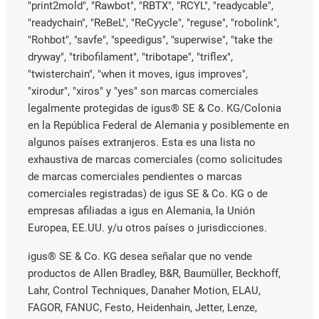
"print2mold", "Rawbot", "RBTX", "RCYL", "readycable",
"readychain", "ReBeL", "ReCyycle", "reguse", "robolink",
"Rohbot", "savfe", "speedigus", "superwise", "take the
dryway", "tribofilament", "tribotape", "triflex",
"twisterchain", "when it moves, igus improves",
"xirodur", "xiros" y "yes" son marcas comerciales
legalmente protegidas de igus® SE & Co. KG/Colonia
en la República Federal de Alemania y posiblemente en
algunos países extranjeros. Esta es una lista no
exhaustiva de marcas comerciales (como solicitudes
de marcas comerciales pendientes o marcas
comerciales registradas) de igus SE & Co. KG o de
empresas afiliadas a igus en Alemania, la Unión
Europea, EE.UU. y/u otros países o jurisdicciones.
igus® SE & Co. KG desea señalar que no vende
productos de Allen Bradley, B&R, Baumüller, Beckhoff,
Lahr, Control Techniques, Danaher Motion, ELAU,
FAGOR, FANUC, Festo, Heidenhain, Jetter, Lenze,