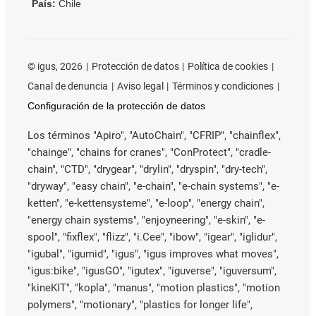
País:
Chile
©
igus, 2026
Protección de datos
Política de cookies
Canal de denuncia
Aviso legal
Términos y condiciones
Configuración de la protección de datos
Los términos "Apiro", "AutoChain", "CFRIP", "chainflex",
"chainge", "chains for cranes", "ConProtect", "cradle-
chain", "CTD", "drygear", "drylin", "dryspin", "dry-tech",
"dryway", "easy chain", "e-chain", "e-chain systems", "e-
ketten", "e-kettensysteme", "e-loop", "energy chain",
"energy chain systems", "enjoyneering", "e-skin", "e-
spool", "fixflex", "flizz", "i.Cee", "ibow", "igear", "iglidur",
"igubal", "igumid", "igus", "igus improves what moves",
"igus:bike", "igusGO", "igutex", "iguverse", "iguversum",
"kineKIT", "kopla", "manus", "motion plastics", "motion
polymers", "motionary", "plastics for longer life",