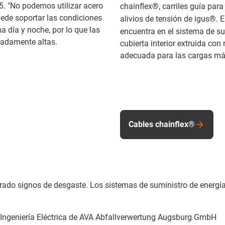
H5. "No podemos utilizar acero
chainflex®, carriles guía par
uede soportar las condiciones
alivios de tensión de igus®. E
na día y noche, por lo que las
encuentra en el sistema de su
madamente altas.
cubierta interior extruida con r
adecuada para las cargas má
Cables chainflex®
rado signos de desgaste. Los sistemas de suministro de energ
de Ingeniería Eléctrica de AVA Abfallverwertung Augsburg GmbH