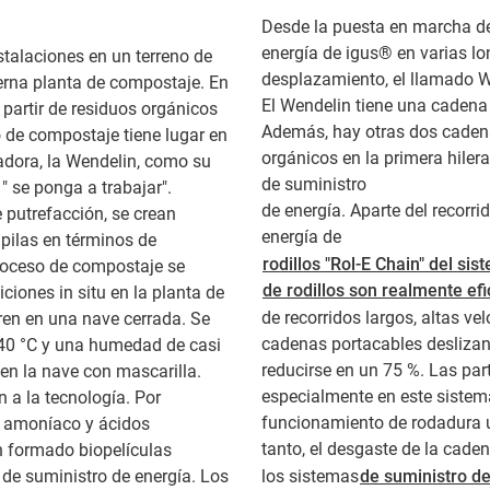
Desde la puesta en marcha de
energía de igus® en varias lo
stalaciones en un terreno de
desplazamiento, el llamado W
erna planta de compostaje. En
El Wendelin tiene una cadena 
partir de residuos orgánicos
Además, hay otras dos cadenas
o de compostaje tiene lugar en
orgánicos en la primera hilera
adora, la Wendelin, como su
de suministro
" se ponga a trabajar".
de energía. Aparte del recorri
 putrefacción, se crean
energía de
 pilas en términos de
rodillos "Rol-E Chain" del s
roceso de compostaje se
de rodillos son realmente ef
iones in situ en la planta de
de recorridos largos, altas ve
en en una nave cerrada. Se
cadenas portacables deslizan
 40 °C y una humedad de casi
reducirse en un 75 %. Las pa
 en la nave con mascarilla.
especialmente en este sistem
 a la tecnología. Por
funcionamiento de rodadura un
e amoníaco y ácidos
tanto, el desgaste de la cad
n formado biopelículas
 de suministro de energía. Los
los sistemas
de suministro de