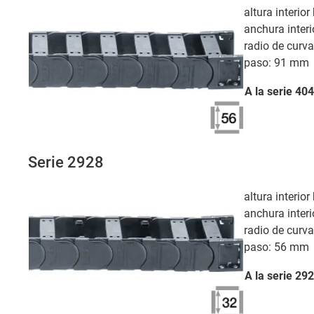
altura interio
anchura interi
radio de curv
paso: 91 mm
A la serie
404
Serie 2928
altura interio
anchura interi
radio de curv
paso: 56 mm
A la serie
292