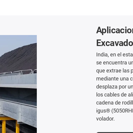
Aplicacio
Excavador
India, en el es
se encuentra u
que extrae las 
mediante una ci
desplaza por un
los cables de a
cadena de rodil
igus® (5050RHD
volador.