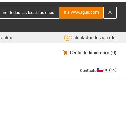
Ir a www.igus.com
Ver todas las localizaciones
 online
Calculador de vida útil.
Cesta de la compra
(0)
CL
(
ES
)
Contacto