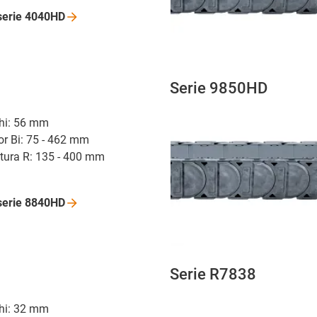
serie
4040HD
Serie 9850HD
r hi: 56 mm
or Bi: 75 - 462 mm
atura R: 135 - 400 mm
serie
8840HD
Serie R7838
r hi: 32 mm