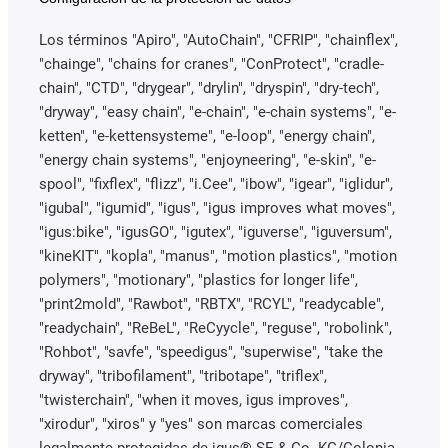
Los términos "Apiro", "AutoChain", "CFRIP", "chainflex",
"chainge", "chains for cranes", "ConProtect", "cradle-
chain", "CTD", "drygear", "drylin", "dryspin", "dry-tech",
"dryway", "easy chain", "e-chain", "e-chain systems", "e-
ketten", "e-kettensysteme", "e-loop", "energy chain",
"energy chain systems", "enjoyneering", "e-skin", "e-
spool", "fixflex", "flizz", "i.Cee", "ibow", "igear", "iglidur",
"igubal", "igumid", "igus", "igus improves what moves",
"igus:bike", "igusGO", "igutex", "iguverse", "iguversum",
"kineKIT", "kopla", "manus", "motion plastics", "motion
polymers", "motionary", "plastics for longer life",
"print2mold", "Rawbot", "RBTX", "RCYL", "readycable",
"readychain", "ReBeL", "ReCyycle", "reguse", "robolink",
"Rohbot", "savfe", "speedigus", "superwise", "take the
dryway", "tribofilament", "tribotape", "triflex",
"twisterchain", "when it moves, igus improves",
"xirodur", "xiros" y "yes" son marcas comerciales
legalmente protegidas de igus® SE & Co. KG/Colonia