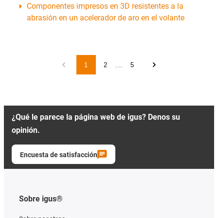
Componentes impresos en 3D resistentes a la
abrasión en un acelerador de aro en el volante
...
1
2
5
¿Qué le parece la página web de igus? Denos su
opinión.
Encuesta de satisfacción
Sobre igus®