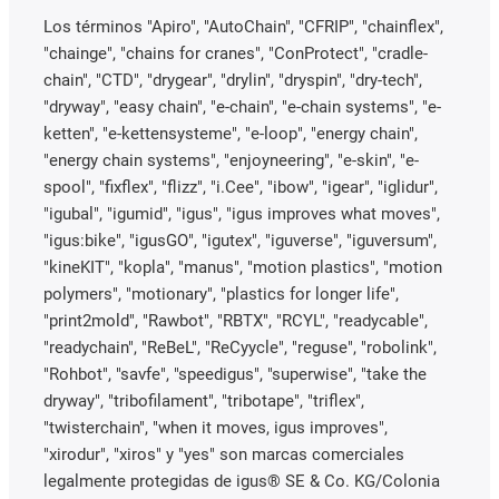
Los términos "Apiro", "AutoChain", "CFRIP", "chainflex",
"chainge", "chains for cranes", "ConProtect", "cradle-
chain", "CTD", "drygear", "drylin", "dryspin", "dry-tech",
"dryway", "easy chain", "e-chain", "e-chain systems", "e-
ketten", "e-kettensysteme", "e-loop", "energy chain",
"energy chain systems", "enjoyneering", "e-skin", "e-
spool", "fixflex", "flizz", "i.Cee", "ibow", "igear", "iglidur",
"igubal", "igumid", "igus", "igus improves what moves",
"igus:bike", "igusGO", "igutex", "iguverse", "iguversum",
"kineKIT", "kopla", "manus", "motion plastics", "motion
polymers", "motionary", "plastics for longer life",
"print2mold", "Rawbot", "RBTX", "RCYL", "readycable",
"readychain", "ReBeL", "ReCyycle", "reguse", "robolink",
"Rohbot", "savfe", "speedigus", "superwise", "take the
dryway", "tribofilament", "tribotape", "triflex",
"twisterchain", "when it moves, igus improves",
"xirodur", "xiros" y "yes" son marcas comerciales
legalmente protegidas de igus® SE & Co. KG/Colonia