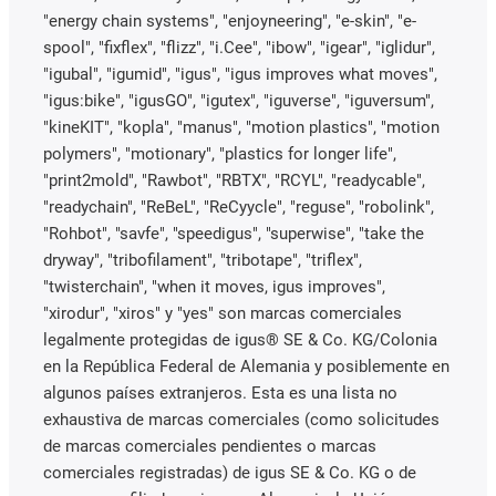
"energy chain systems", "enjoyneering", "e-skin", "e-
spool", "fixflex", "flizz", "i.Cee", "ibow", "igear", "iglidur",
"igubal", "igumid", "igus", "igus improves what moves",
"igus:bike", "igusGO", "igutex", "iguverse", "iguversum",
"kineKIT", "kopla", "manus", "motion plastics", "motion
polymers", "motionary", "plastics for longer life",
"print2mold", "Rawbot", "RBTX", "RCYL", "readycable",
"readychain", "ReBeL", "ReCyycle", "reguse", "robolink",
"Rohbot", "savfe", "speedigus", "superwise", "take the
dryway", "tribofilament", "tribotape", "triflex",
"twisterchain", "when it moves, igus improves",
"xirodur", "xiros" y "yes" son marcas comerciales
legalmente protegidas de igus® SE & Co. KG/Colonia
en la República Federal de Alemania y posiblemente en
algunos países extranjeros. Esta es una lista no
exhaustiva de marcas comerciales (como solicitudes
de marcas comerciales pendientes o marcas
comerciales registradas) de igus SE & Co. KG o de