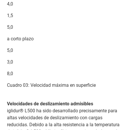
4,0
1,5
5,0
a corto plazo
5,0
3,0
8,0
Cuadro 03: Velocidad máxima en superficie
Velocidades de deslizamiento admisibles
iglidur® L500 ha sido desarrollado precisamente para
altas velocidades de deslizamiento con cargas
reducidas. Debido a la alta resistencia a la temperatura