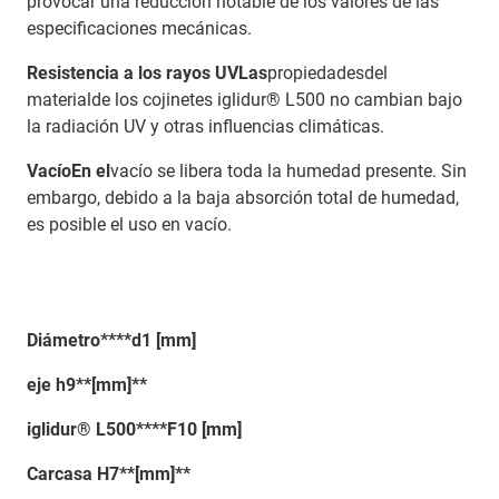
provocar una reducción notable de los valores de las
especificaciones mecánicas.
Resistencia a los rayos UVLas
propiedadesdel
materialde los cojinetes iglidur® L500 no cambian bajo
la radiación UV y otras influencias climáticas.
VacíoEn el
vacío se libera toda la humedad presente. Sin
embargo, debido a la baja absorción total de humedad,
es posible el uso en vacío.
Diámetro****d1 [mm]
eje h9**[mm]**
iglidur® L500****F10 [mm]
Carcasa H7**[mm]**