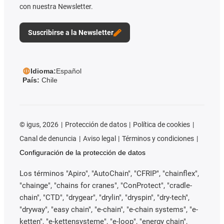
con nuestra Newsletter.
Suscribirse a la Newsletter
Idioma:
Español
País:
Chile
©
igus, 2026
Protección de datos
Política de cookies
Canal de denuncia
Aviso legal
Términos y condiciones
Configuración de la protección de datos
Los términos "Apiro", "AutoChain", "CFRIP", "chainflex",
"chainge", "chains for cranes", "ConProtect", "cradle-
chain", "CTD", "drygear", "drylin", "dryspin", "dry-tech",
"dryway", "easy chain", "e-chain", "e-chain systems", "e-
ketten", "e-kettensysteme", "e-loop", "energy chain",