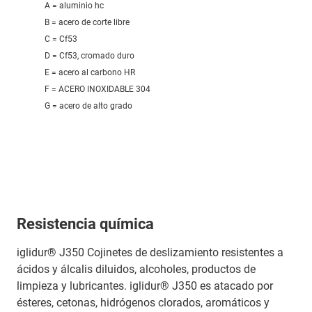
A = aluminio hc
B = acero de corte libre
C = Cf53
D = Cf53, cromado duro
E = acero al carbono HR
F = ACERO INOXIDABLE 304
G = acero de alto grado
Resistencia química
iglidur® J350 Cojinetes de deslizamiento resistentes a
ácidos y álcalis diluidos, alcoholes, productos de
limpieza y lubricantes. iglidur® J350 es atacado por
ésteres, cetonas, hidrógenos clorados, aromáticos y