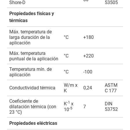
Shore-D
53505
Propiedades físicas y
térmicas
Máx. temperatura de
larga duración de la
°C
+180
aplicación
Máx. temperatura
°C
+220
puntual de la aplicación
Temperatura mín. de
°C
-100
aplicación
W/m x
ASTM
Conductividad térmica
0,24
K
C 177
Coeficiente de
-1
DIN
K
x
dilatación térmica (con
7
-5
53752
10
23 °C)
Propiedades eléctricas