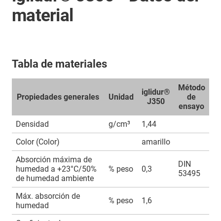
material
Tabla de materiales
Método
iglidur®
Propiedades generales
Unidad
de
J350
ensayo
Densidad
g/cm³
1,44
Color (Color)
amarillo
Absorción máxima de
DIN
humedad a +23°C/50%
% peso
0,3
53495
de humedad ambiente
Máx. absorción de
% peso
1,6
humedad