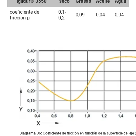
iglidur® J350
seco
Grasas
Aceite
Agua
coeficiente de
0,1-
0,09
0,04
0,04
fricción μ
0,2
Diagrama 06: Coeficiente de fricción en función de la superficie del eje (