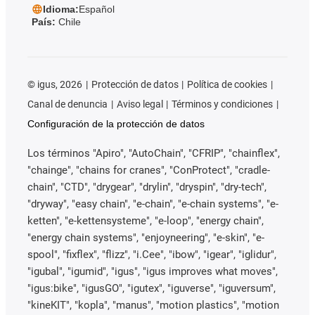
Idioma:
Español
País:
Chile
©
igus, 2026
Protección de datos
Política de cookies
Canal de denuncia
Aviso legal
Términos y condiciones
Configuración de la protección de datos
Los términos "Apiro", "AutoChain", "CFRIP", "chainflex",
"chainge", "chains for cranes", "ConProtect", "cradle-
chain", "CTD", "drygear", "drylin", "dryspin", "dry-tech",
"dryway", "easy chain", "e-chain", "e-chain systems", "e-
ketten", "e-kettensysteme", "e-loop", "energy chain",
"energy chain systems", "enjoyneering", "e-skin", "e-
spool", "fixflex", "flizz", "i.Cee", "ibow", "igear", "iglidur",
"igubal", "igumid", "igus", "igus improves what moves",
"igus:bike", "igusGO", "igutex", "iguverse", "iguversum",
"kineKIT", "kopla", "manus", "motion plastics", "motion