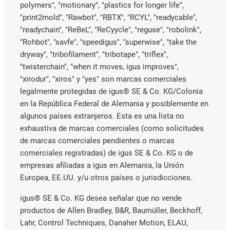
polymers", "motionary", "plastics for longer life",
"print2mold", "Rawbot", "RBTX", "RCYL", "readycable",
"readychain", "ReBeL", "ReCyycle", "reguse", "robolink",
"Rohbot", "savfe", "speedigus", "superwise", "take the
dryway", "tribofilament", "tribotape", "triflex",
"twisterchain", "when it moves, igus improves",
"xirodur", "xiros" y "yes" son marcas comerciales
legalmente protegidas de igus® SE & Co. KG/Colonia
en la República Federal de Alemania y posiblemente en
algunos países extranjeros. Esta es una lista no
exhaustiva de marcas comerciales (como solicitudes
de marcas comerciales pendientes o marcas
comerciales registradas) de igus SE & Co. KG o de
empresas afiliadas a igus en Alemania, la Unión
Europea, EE.UU. y/u otros países o jurisdicciones.
igus® SE & Co. KG desea señalar que no vende
productos de Allen Bradley, B&R, Baumüller, Beckhoff,
Lahr, Control Techniques, Danaher Motion, ELAU,