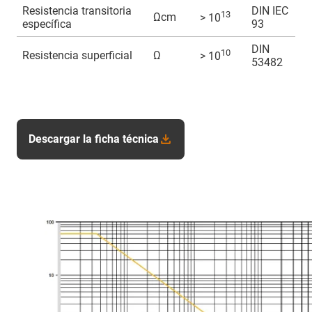
Resistencia transitoria
DIN IEC
13
Ωcm
> 10
específica
93
DIN
10
Resistencia superficial
Ω
> 10
53482
Descargar la ficha técnica