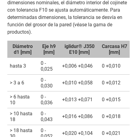
dimensiones nominales, el diámetro interior del cojinete
con tolerancia F10 se ajusta automáticamente. Para
determinadas dimensiones, la tolerancia se desvía en
función del grosor de la pared (véase la gama de
productos).
Diámetro
Eje h9
iglidur® J350
Carcasa H7
d1 [mm]
[mm]
E10 [mm]
[mm]
0 -
hasta 3
+0,006 +0,046
0 +0,010
0,025
0 -
> 3 a 6
+0,010 +0,058
0 +0,012
0,030
> 6 hasta
0 -
+0,013 +0,071
0 +0,015
10
0,036
> 10 hasta
0 -
+0,016 +0,086
0 +0,018
18
0,043
> 18 hasta
0 -
+0,020 +0,104
0 +0,021
30
0,052