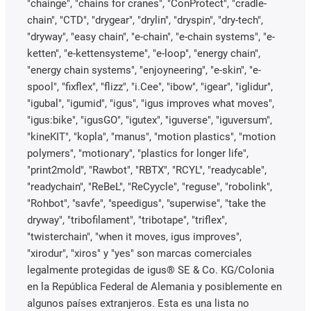
"chainge", "chains for cranes", "ConProtect", "cradle-
chain", "CTD", "drygear", "drylin", "dryspin", "dry-tech",
"dryway", "easy chain", "e-chain", "e-chain systems", "e-
ketten", "e-kettensysteme", "e-loop", "energy chain",
"energy chain systems", "enjoyneering", "e-skin", "e-
spool", "fixflex", "flizz", "i.Cee", "ibow", "igear", "iglidur",
"igubal", "igumid", "igus", "igus improves what moves",
"igus:bike", "igusGO", "igutex", "iguverse", "iguversum",
"kineKIT", "kopla", "manus", "motion plastics", "motion
polymers", "motionary", "plastics for longer life",
"print2mold", "Rawbot", "RBTX", "RCYL", "readycable",
"readychain", "ReBeL", "ReCyycle", "reguse", "robolink",
"Rohbot", "savfe", "speedigus", "superwise", "take the
dryway", "tribofilament", "tribotape", "triflex",
"twisterchain", "when it moves, igus improves",
"xirodur", "xiros" y "yes" son marcas comerciales
legalmente protegidas de igus® SE & Co. KG/Colonia
en la República Federal de Alemania y posiblemente en
algunos países extranjeros. Esta es una lista no