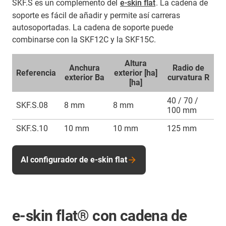
SKF.S es un complemento del
e-skin flat
. La cadena de
soporte es fácil de añadir y permite así carreras
autosoportadas. La cadena de soporte puede
combinarse con la SKF12C y la SKF15C.
Altura
Anchura
Radio de
Referencia
exterior [ha]
exterior Ba
curvatura R
[ha]
40 / 70 /
SKF.S.08
8 mm
8 mm
100 mm
SKF.S.10
10 mm
10 mm
125 mm
Al configurador de e-skin flat
e-skin flat® con cadena de