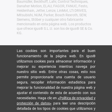
Baumüller, Beckhoff, Lahr, Control Techniques,
Danaher Motion, ELAU, FAGOR, FANUC, Festo,
Heidenhain, Jetter, Lenze, LinMot, LTi DRiVES,
Mitsubishi, NUM, Parker, Bosch Rexroth, SEW,
Siemens, Stöber y cualquier otro fabricante
mencionado en esta página web. Los productos
que ofrece igus® S.L.U. son los de igus® SE & Co.
KG.
Las cookies son importantes para el buen
funcionamiento de la página web. En igus®
utilizamos cookies para almacenar información y
mejorar su experiencia mientras navega por
nuestro sitio web. Entre otras cosas, esto nos
permite proporcionarle una cuenta de usuario
segura, recopilar información estadística para
mejorar la funcionalidad de nuestra página web y
ajustar el contenido de esta de acuerdo con sus
necesidades. Haga clic en
«Política de privacidad y
protección de datos»
para leer una descripción
detallada de los tipos de cookies que utilizamos y