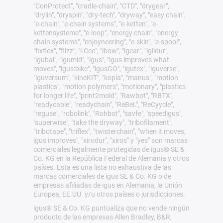
"ConProtect", "cradle-chain", "CTD", "drygear",
"drylin", "dryspin", "dry-tech", "dryway", "easy chain",
"e-chain", "e-chain systems", "e-ketten", "e-
kettensysteme", "e-loop", "energy chain", "energy
chain systems", "enjoyneering", "e-skin", "e-spool",
"fixflex", "flizz", "i.Cee", "ibow", "igear", "iglidur",
"igubal", "igumid", "igus", "igus improves what
moves", "igus:bike", "igusGO", "igutex", "iguverse",
"iguversum", "kineKIT", "kopla", "manus", "motion
plastics", "motion polymers", "motionary", "plastics
for longer life", "print2mold", "Rawbot", "RBTX",
"readycable", "readychain", "ReBeL", "ReCyycle",
"reguse", "robolink", "Rohbot", "savfe", "speedigus",
"superwise", "take the dryway", "tribofilament",
"tribotape", "triflex", "twisterchain", "when it moves,
igus improves", "xirodur", "xiros" y "yes" son marcas
comerciales legalmente protegidas de igus® SE &
Co. KG en la República Federal de Alemania y otros
países. Esta es una lista no exhaustiva de las
marcas comerciales de igus SE & Co. KG o de
empresas afiliadas de igus en Alemania, la Unión
Europea, EE.UU. y/u otros países o jurisdicciones.
igus® SE & Co. KG puntualiza que no vende ningún
producto de las empresas Allen Bradley, B&R,