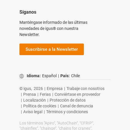
Síganos
Manténgase informado de las últimas
novedades de igus® con nuestra
Newsletter.
Suscribirse a la Newsletter
Idioma:
Español
|
País:
Chile
© igus,
2026
|
Empresa
|
Trabaje con nosotros
|
Prensa
|
Ferias
|
Conviértase en proveedor
|
Localización
|
Protección de datos
|
Política de cookies
|
Canal de denuncia
|
Aviso legal
|
Términos y condiciones
Los términos "Apiro", "AutoChain", "CFRIP",
"chainflex", "chainge", "chains for cranes",