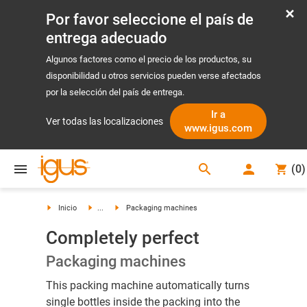
Por favor seleccione el país de
entrega adecuado
Algunos factores como el precio de los productos, su
disponibilidad u otros servicios pueden verse afectados
por la selección del país de entrega.
Ir a
Ver todas las localizaciones
www.igus.com
search
(
0
)
search
Inicio
...
Packaging machines
Completely perfect
Packaging machines
This packing machine automatically turns
single bottles inside the packing into the