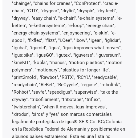
"chainge", "chains for cranes", "ConProtect", "cradle-
chain", "CTD", "drygear", "drylin", "dryspin", "dry-tech",
"dryway", "easy chain", "e-chain", "e-chain systems", "e-
ketten", "e-kettensysteme", "e-loop", "energy chain",
"energy chain systems", "enjoyneering", "e-skin", "e-
spool", "fixflex", "flizz", "i.Cee", "ibow", "igear", "iglidur",
"igubal", "igumid", "igus", "igus improves what moves",
"igus:bike", "igusGO", "igutex", "iguverse", "iguversum",
"kineKIT", "kopla", "manus", "motion plastics", "motion
polymers", "motionary", "plastics for longer life",
"print2mold", "Rawbot", "RBTX", "RCYL", "readycable",
"readychain", "ReBeL", "ReCyycle", "reguse", "robolink",
"Rohbot", "savfe", "speedigus", "superwise", "take the
dryway", "tribofilament", "tribotape", "triflex",
"twisterchain", "when it moves, igus improves",
"xirodur", "xiros" y "yes" son marcas comerciales
legalmente protegidas de igus® SE & Co. KG/Colonia
en la República Federal de Alemania y posiblemente en
algunos países extranjeros. Esta es una lista no