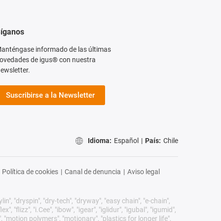
íganos
anténgase informado de las últimas
ovedades de igus® con nuestra
ewsletter.
Suscribirse a la Newsletter
Idioma:
Español
|
País:
Chile
Política de cookies
|
Canal de denuncia
|
Aviso legal
n", "dryspin", "dry-tech", "dryway", "easy chain", "e-chain",
 "flizz", "i.Cee", "ibow", "igear", "iglidur", "igubal", "igumid",
, "motion polymers", "motionary", "plastics for longer life",