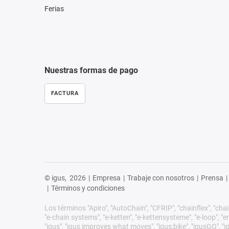
Ferias
Nuestras formas de pago
FACTURA
© igus,
2026
|
Empresa
|
Trabaje con nosotros
|
Prensa
|
|
Términos y condiciones
Los términos "Apiro", "AutoChain", "CFRIP", "chainflex", "chain
"e-chain systems", "e-ketten", "e-kettensysteme", "e-loop", "ener
"igus", "igus improves what moves", "igus:bike", "igusGO", "ig