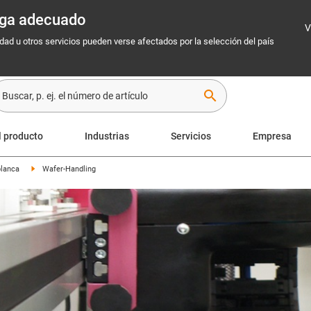
rega adecuado
V
idad u otros servicios pueden verse afectados por la selección del país
search
l producto
Industrias
Servicios
Empresa
blanca
Wafer-Handling