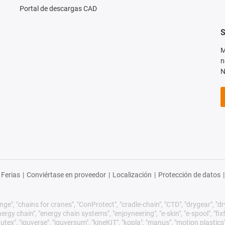
Portal de descargas CAD
S
M
n
N
Ferias
|
Conviértase en proveedor
|
Localización
|
Protección de datos
|
ge", "chains for cranes", "ConProtect", "cradle-chain", "CTD", "drygear", "dryli
gy chain", "energy chain systems", "enjoyneering", "e-skin", "e-spool", "fixflex",
utex", "iguverse", "iguversum", "kineKIT", "kopla", "manus", "motion plastics"