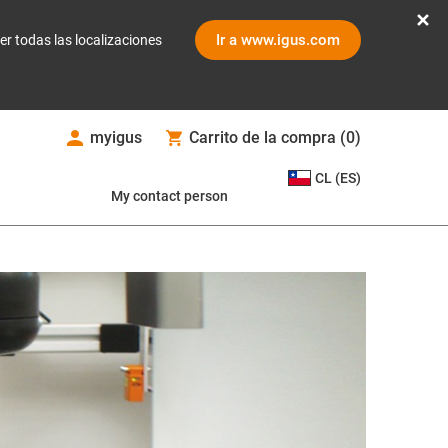
Ir a www.igus.com
er todas las localizaciones
myigus
Carrito de la compra
(
0
)
CL (ES)
My contact person