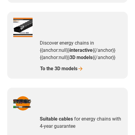
Discover energy chains in
{{anchor:null}}
interactive
{{/anchor}}
{{anchor:null}}
3D models
{{/anchor}}
To the 3D
models
Suitable cables
for energy chains with
4-year guarantee