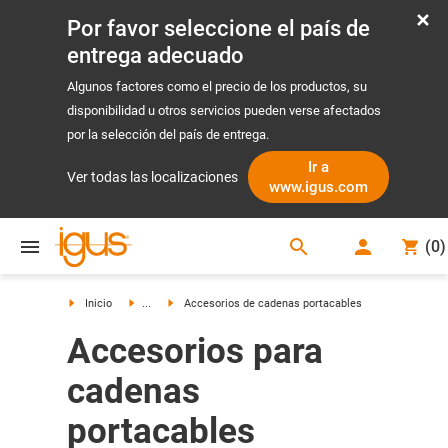
Por favor seleccione el país de
entrega adecuado
Algunos factores como el precio de los productos, su
disponibilidad u otros servicios pueden verse afectados
por la selección del país de entrega.
Ir a
Ver todas las localizaciones
www.igus.com
search
(
0
)
search
Inicio
...
Accesorios de cadenas portacables
Accesorios para
cadenas
portacables