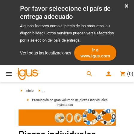
Por favor seleccione el país de
entrega adecuado
Algunos factores como el precio de los productos, su
disponibilidad u otros servicios pueden verse afectados
por la selección del país de entrega.
Ir a
Ver todas las localizaciones
www.igus.com
search
(
0
)
search
Inicio
...
Producción de gran volumen de piezas individuales
inyectadas