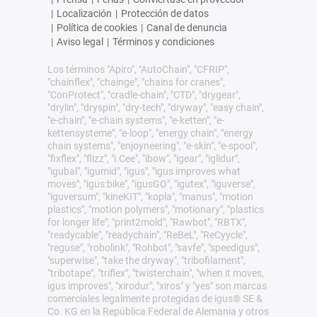
|
Localización
|
Protección de datos
|
Política de cookies
|
Canal de denuncia
|
Aviso legal
|
Términos y condiciones
Los términos "Apiro", "AutoChain", "CFRIP",
"chainflex", "chainge", "chains for cranes",
"ConProtect", "cradle-chain", "CTD", "drygear",
"drylin", "dryspin", "dry-tech", "dryway", "easy chain",
"e-chain", "e-chain systems", "e-ketten", "e-
kettensysteme", "e-loop", "energy chain", "energy
chain systems", "enjoyneering", "e-skin", "e-spool",
"fixflex", "flizz", "i.Cee", "ibow", "igear", "iglidur",
"igubal", "igumid", "igus", "igus improves what
moves", "igus:bike", "igusGO", "igutex", "iguverse",
"iguversum", "kineKIT", "kopla", "manus", "motion
plastics", "motion polymers", "motionary", "plastics
for longer life", "print2mold", "Rawbot", "RBTX",
"readycable", "readychain", "ReBeL", "ReCyycle",
"reguse", "robolink", "Rohbot", "savfe", "speedigus",
"superwise", "take the dryway", "tribofilament",
"tribotape", "triflex", "twisterchain", "when it moves,
igus improves", "xirodur", "xiros" y "yes" son marcas
comerciales legalmente protegidas de igus® SE &
Co. KG en la República Federal de Alemania y otros