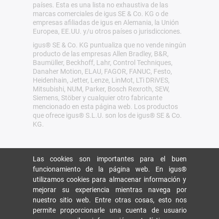
países. Esta es una lista no exhaustiva de las
marcas comerciales de igus SE & Co. KG o de
empresas afiliadas de igus en Alemania, la Unión
Europea, EE.UU. y/u otros países o jurisdicciones.
igus® SE & Co. KG puntualiza que no vende ningún
producto de las empresas Allen Bradley, B&R,
Baumüller, Beckhoff, Lahr, Control Techniques,
Danaher Motion, ELAU, FAGOR, FANUC, Festo,
Heidenhain, Jetter, Lenze, LinMot, LTi DRiVES,
Mitsubishi, NUM, Parker, Bosch Rexroth, SEW,
Siemens, Stöber y cualquier otro fabricante
mencionado en esta página web. Los productos
que ofrece igus® S.L.U. son los de igus® SE & Co.
KG.
Las cookies son importantes para el buen
funcionamiento de la página web. En igus®
utilizamos cookies para almacenar información y
mejorar su experiencia mientras navega por
nuestro sitio web. Entre otras cosas, esto nos
permite proporcionarle una cuenta de usuario