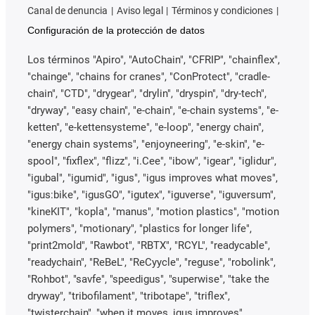
Canal de denuncia
Aviso legal
Términos y condiciones
Configuración de la protección de datos
Los términos "Apiro", "AutoChain", "CFRIP", "chainflex",
"chainge", "chains for cranes", "ConProtect", "cradle-
chain", "CTD", "drygear", "drylin", "dryspin", "dry-tech",
"dryway", "easy chain", "e-chain", "e-chain systems", "e-
ketten", "e-kettensysteme", "e-loop", "energy chain",
"energy chain systems", "enjoyneering", "e-skin", "e-
spool", "fixflex", "flizz", "i.Cee", "ibow", "igear", "iglidur",
"igubal", "igumid", "igus", "igus improves what moves",
"igus:bike", "igusGO", "igutex", "iguverse", "iguversum",
"kineKIT", "kopla", "manus", "motion plastics", "motion
polymers", "motionary", "plastics for longer life",
"print2mold", "Rawbot", "RBTX", "RCYL", "readycable",
"readychain", "ReBeL", "ReCyycle", "reguse", "robolink",
"Rohbot", "savfe", "speedigus", "superwise", "take the
dryway", "tribofilament", "tribotape", "triflex",
"twisterchain", "when it moves, igus improves",