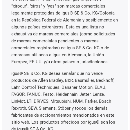
"xirodur", "xiros" y "yes" son marcas comerciales
legalmente protegidas de igus® SE & Co. KG/Colonia
en la República Federal de Alemania y posiblemente en
algunos países extranjeros. Esta es una lista no
exhaustiva de marcas comerciales (como solicitudes
de marcas comerciales pendientes o marcas
comerciales registradas) de igus SE & Co. KG o de
empresas afiliadas a igus en Alemania, la Unión
Europea, EE.UU. y/u otros países o jurisdicciones.
igus® SE & Co. KG desea señalar que no vende
productos de Allen Bradley, B&R, Baumüller, Beckhoff,
Lahr, Control Techniques, Danaher Motion, ELAU,
FAGOR, FANUC, Festo, Heidenhain, Jetter, Lenze,
LinMot, LTi DRiVES, Mitsubishi, NUM, Parker, Bosch
Rexroth, SEW, Siemens, Stöber y todos los demás
fabricantes de accionamientos mencionados en este
sitio web. Los productos ofrecidos por igus® son los
de igus® SE & Co. KG.