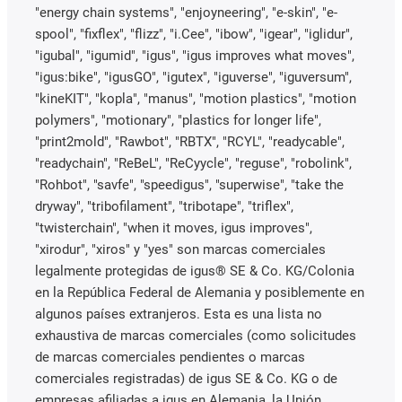
"energy chain systems", "enjoyneering", "e-skin", "e-
spool", "fixflex", "flizz", "i.Cee", "ibow", "igear", "iglidur",
"igubal", "igumid", "igus", "igus improves what moves",
"igus:bike", "igusGO", "igutex", "iguverse", "iguversum",
"kineKIT", "kopla", "manus", "motion plastics", "motion
polymers", "motionary", "plastics for longer life",
"print2mold", "Rawbot", "RBTX", "RCYL", "readycable",
"readychain", "ReBeL", "ReCyycle", "reguse", "robolink",
"Rohbot", "savfe", "speedigus", "superwise", "take the
dryway", "tribofilament", "tribotape", "triflex",
"twisterchain", "when it moves, igus improves",
"xirodur", "xiros" y "yes" son marcas comerciales
legalmente protegidas de igus® SE & Co. KG/Colonia
en la República Federal de Alemania y posiblemente en
algunos países extranjeros. Esta es una lista no
exhaustiva de marcas comerciales (como solicitudes
de marcas comerciales pendientes o marcas
comerciales registradas) de igus SE & Co. KG o de
empresas afiliadas a igus en Alemania, la Unión