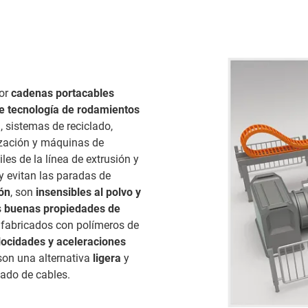
por
cadenas portacables
 de tecnología de rodamientos
 sistemas de reciclado,
ización y máquinas de
s de la línea de extrusión y
 y evitan las paradas de
ón
, son
insensibles
al polvo y
s
buenas propiedades de
n fabricados con polímeros de
elocidades y aceleraciones
on una alternativa
ligera
y
iado de cables.