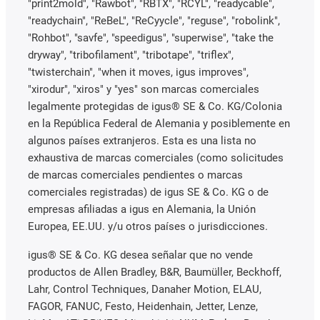
"print2mold", "Rawbot", "RBTX", "RCYL", "readycable",
"readychain", "ReBeL", "ReCyycle", "reguse", "robolink",
"Rohbot", "savfe", "speedigus", "superwise", "take the
dryway", "tribofilament", "tribotape", "triflex",
"twisterchain", "when it moves, igus improves",
"xirodur", "xiros" y "yes" son marcas comerciales
legalmente protegidas de igus® SE & Co. KG/Colonia
en la República Federal de Alemania y posiblemente en
algunos países extranjeros. Esta es una lista no
exhaustiva de marcas comerciales (como solicitudes
de marcas comerciales pendientes o marcas
comerciales registradas) de igus SE & Co. KG o de
empresas afiliadas a igus en Alemania, la Unión
Europea, EE.UU. y/u otros países o jurisdicciones.
igus® SE & Co. KG desea señalar que no vende
productos de Allen Bradley, B&R, Baumüller, Beckhoff,
Lahr, Control Techniques, Danaher Motion, ELAU,
FAGOR, FANUC, Festo, Heidenhain, Jetter, Lenze,