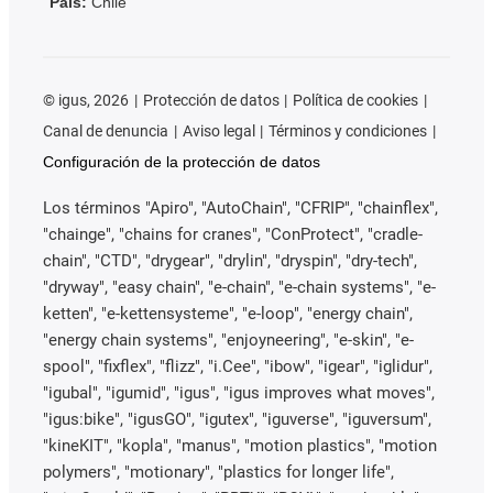
País:
Chile
©
igus, 2026
Protección de datos
Política de cookies
Canal de denuncia
Aviso legal
Términos y condiciones
Configuración de la protección de datos
Los términos "Apiro", "AutoChain", "CFRIP", "chainflex",
"chainge", "chains for cranes", "ConProtect", "cradle-
chain", "CTD", "drygear", "drylin", "dryspin", "dry-tech",
"dryway", "easy chain", "e-chain", "e-chain systems", "e-
ketten", "e-kettensysteme", "e-loop", "energy chain",
"energy chain systems", "enjoyneering", "e-skin", "e-
spool", "fixflex", "flizz", "i.Cee", "ibow", "igear", "iglidur",
"igubal", "igumid", "igus", "igus improves what moves",
"igus:bike", "igusGO", "igutex", "iguverse", "iguversum",
"kineKIT", "kopla", "manus", "motion plastics", "motion
polymers", "motionary", "plastics for longer life",