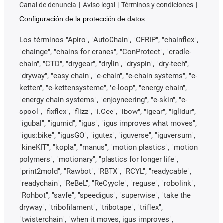
Canal de denuncia
Aviso legal
Términos y condiciones
Configuración de la protección de datos
Los términos "Apiro", "AutoChain", "CFRIP", "chainflex",
"chainge", "chains for cranes", "ConProtect", "cradle-
chain", "CTD", "drygear", "drylin", "dryspin", "dry-tech",
"dryway", "easy chain", "e-chain", "e-chain systems", "e-
ketten", "e-kettensysteme", "e-loop", "energy chain",
"energy chain systems", "enjoyneering", "e-skin", "e-
spool", "fixflex", "flizz", "i.Cee", "ibow", "igear", "iglidur",
"igubal", "igumid", "igus", "igus improves what moves",
"igus:bike", "igusGO", "igutex", "iguverse", "iguversum",
"kineKIT", "kopla", "manus", "motion plastics", "motion
polymers", "motionary", "plastics for longer life",
"print2mold", "Rawbot", "RBTX", "RCYL", "readycable",
"readychain", "ReBeL", "ReCyycle", "reguse", "robolink",
"Rohbot", "savfe", "speedigus", "superwise", "take the
dryway", "tribofilament", "tribotape", "triflex",
"twisterchain", "when it moves, igus improves",