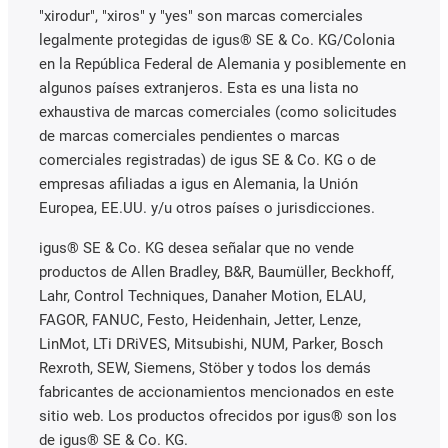
"xirodur", "xiros" y "yes" son marcas comerciales
legalmente protegidas de igus® SE & Co. KG/Colonia
en la República Federal de Alemania y posiblemente en
algunos países extranjeros. Esta es una lista no
exhaustiva de marcas comerciales (como solicitudes
de marcas comerciales pendientes o marcas
comerciales registradas) de igus SE & Co. KG o de
empresas afiliadas a igus en Alemania, la Unión
Europea, EE.UU. y/u otros países o jurisdicciones.
igus® SE & Co. KG desea señalar que no vende
productos de Allen Bradley, B&R, Baumüller, Beckhoff,
Lahr, Control Techniques, Danaher Motion, ELAU,
FAGOR, FANUC, Festo, Heidenhain, Jetter, Lenze,
LinMot, LTi DRiVES, Mitsubishi, NUM, Parker, Bosch
Rexroth, SEW, Siemens, Stöber y todos los demás
fabricantes de accionamientos mencionados en este
sitio web. Los productos ofrecidos por igus® son los
de igus® SE & Co. KG.