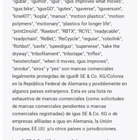
"igubal", "igumid", "igus", "igus improves what moves",
"igus:bike", "igusGO", "igutex", "iguverse", "iguversum",
"kineKIT", "kopla", "manus", "motion plastics", "motion
polymers", "motionary", "plastics for longer life",
"print2mold", "Rawbot", "RBTX", "RCYL", "readycable",
"readychain", "ReBeL", "ReCyycle", "reguse", "robolink",
"Rohbot", "savfe", "speedigus", "superwise", "take the
dryway", "tribofilament", "tribotape", "triflex",
"twisterchain", "when it moves, igus improves",
"xirodur", "xiros" y "yes" son marcas comerciales
legalmente protegidas de igus® SE & Co. KG/Colonia
en la República Federal de Alemania y posiblemente en
algunos países extranjeros. Esta es una lista no
exhaustiva de marcas comerciales (como solicitudes
de marcas comerciales pendientes o marcas
comerciales registradas) de igus SE & Co. KG o de
empresas afiliadas a igus en Alemania, la Unión
Europea, EE.UU. y/u otros países o jurisdicciones.