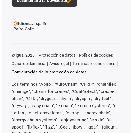
Suscribirse a la Newsletter
Idioma:
Español
País:
Chile
©
igus, 2026
Protección de datos
Política de cookies
Canal de denuncia
Aviso legal
Términos y condiciones
Configuración de la protección de datos
Los términos "Apiro", "AutoChain", "CFRIP", "chainflex",
"chainge", "chains for cranes", "ConProtect", "cradle-
chain", "CTD", "drygear", "drylin", "dryspin", "dry-tech",
"dryway", "easy chain", "e-chain", "e-chain systems", "e-
ketten", "e-kettensysteme", "e-loop", "energy chain",
"energy chain systems", "enjoyneering", "e-skin", "e-
spool", "fixflex", "flizz", "i.Cee", "ibow", "igear", "iglidur",