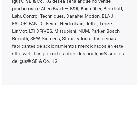
igus® SE & Co. KG desea señalar que no vende
productos de Allen Bradley, B&R, Baumüller, Beckhoff,
Lahr, Control Techniques, Danaher Motion, ELAU,
FAGOR, FANUC, Festo, Heidenhain, Jetter, Lenze,
LinMot, LTi DRiVES, Mitsubishi, NUM, Parker, Bosch
Rexroth, SEW, Siemens, Stöber y todos los demás
fabricantes de accionamientos mencionados en este
sitio web. Los productos ofrecidos por igus® son los
de igus® SE & Co. KG.